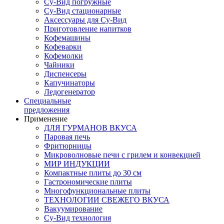
Су-Вид погружные
Су-Вид стационарные
Аксессуары для Су-Вид
Приготовление напитков
Кофемашины
Кофеварки
Кофемолки
Чайники
Диспенсеры
Капучинаторы
Ледогенератор
Специальные
предложения
Применение
ДЛЯ ГУРМАНОВ ВКУСА
Паровая печь
Фритюрницы
Микроволновые печи с грилем и конвекцией
МИР ИНДУКЦИИ
Компактные плиты до 30 см
Гастрономические плиты
Многофункциональные плиты
ТЕХНОЛОГИИ СВЕЖЕГО ВКУСА
Вакуумирование
Су-Вид технология