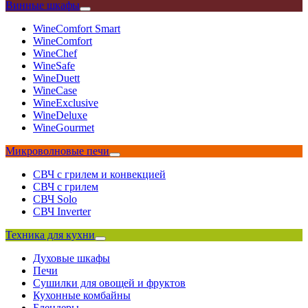
Винные шкафы
WineComfort Smart
WineComfort
WineChef
WineSafe
WineDuett
WineCase
WineExclusive
WineDeluxe
WineGourmet
Микроволновые печи
СВЧ с грилем и конвекцией
СВЧ с грилем
СВЧ Solo
СВЧ Inverter
Техника для кухни
Духовые шкафы
Печи
Сушилки для овощей и фруктов
Кухонные комбайны
Блендеры