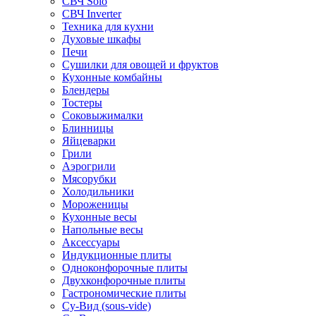
СВЧ Solo
СВЧ Inverter
Техника для кухни
Духовые шкафы
Печи
Сушилки для овощей и фруктов
Кухонные комбайны
Блендеры
Тостеры
Соковыжималки
Блинницы
Яйцеварки
Грили
Аэрогрили
Мясорубки
Холодильники
Мороженицы
Кухонные весы
Напольные весы
Аксессуары
Индукционные плиты
Одноконфорочные плиты
Двухконфорочные плиты
Гастрономические плиты
Су-Вид (sous-vide)