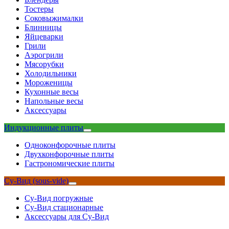
Тостеры
Соковыжималки
Блинницы
Яйцеварки
Грили
Аэрогрили
Мясорубки
Холодильники
Мороженицы
Кухонные весы
Напольные весы
Аксессуары
Индукционные плиты
Одноконфорочные плиты
Двухконфорочные плиты
Гастрономические плиты
Су-Вид (sous-vide)
Су-Вид погружные
Су-Вид стационарные
Аксессуары для Су-Вид