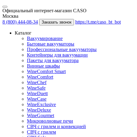
Официальный интернет-магазин CASO
Москва
8 (800) 444-08-34
https://t.me/caso_bt_bot
Заказать звонок
Каталог
Вакуумирование
Бытовые вакууматоры
Профессиональные вакууматоры
Контейнеры для вакуумации
Пакеты для вакууматора
Винные шкафы
WineComfort Smart
WineComfort
WineChef
WineSafe
WineDuett
WineCase
WineExclusive
WineDeluxe
WineGourmet
Микроволновые печи
СВЧ с грилем и конвекцией
СВЧ с грилем