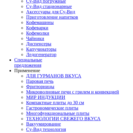
Су-Вид погружные
Су-Вид стационарные
Аксессуары для Су-Вид
Приготовление напитков
Кофемашины
Кофеварки
Кофемолки
Чайники
Диспенсеры
Капучинаторы
Ледогенератор
Специальные
предложения
Применение
ДЛЯ ГУРМАНОВ ВКУСА
Паровая печь
Фритюрницы
Микроволновые печи с грилем и конвекцией
МИР ИНДУКЦИИ
Компактные плиты до 30 см
Гастрономические плиты
Многофункциональные плиты
ТЕХНОЛОГИИ СВЕЖЕГО ВКУСА
Вакуумирование
Су-Вид технология