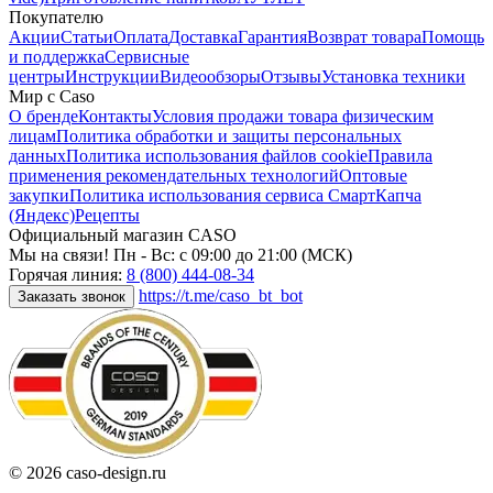
Покупателю
Акции
Статьи
Оплата
Доставка
Гарантия
Возврат товара
Помощь
и поддержка
Сервисные
центры
Инструкции
Видеообзоры
Отзывы
Установка техники
Мир с Caso
О бренде
Контакты
Условия продажи товара физическим
лицам
Политика обработки и защиты персональных
данных
Политика использования файлов cookie
Правила
применения рекомендательных технологий
Оптовые
закупки
Политика использования сервиса СмартКапча
(Яндекс)
Рецепты
Официальный магазин CASO
Мы на связи! Пн - Вс: с 09:00 до 21:00 (МСК)
Горячая линия:
8 (800) 444-08-34
https://t.me/caso_bt_bot
Заказать звонок
© 2026 caso-design.ru