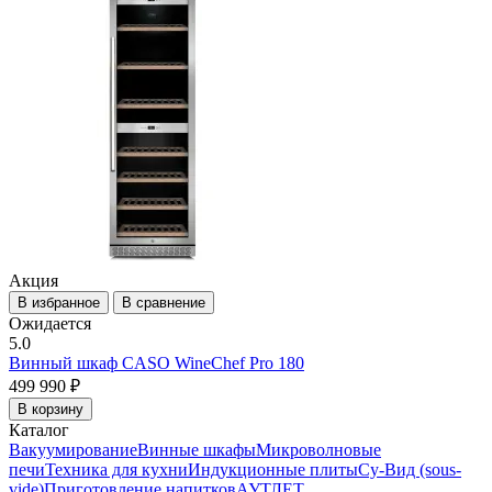
Акция
В избранное
В сравнение
Ожидается
5.0
Винный шкаф CASO WineChef Pro 180
499 990 ₽
В корзину
Каталог
Вакуумирование
Винные шкафы
Микроволновые
печи
Техника для кухни
Индукционные плиты
Су-Вид (sous-
vide)
Приготовление напитков
АУТЛЕТ