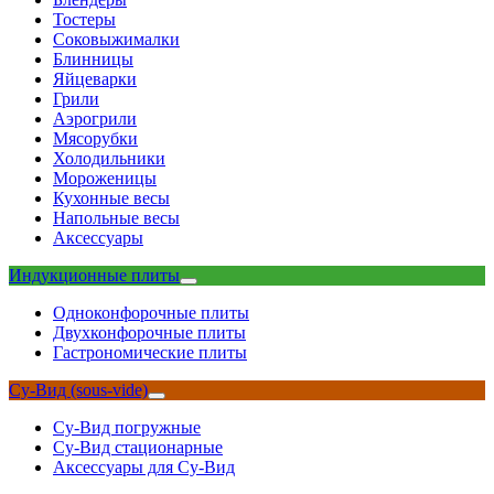
Тостеры
Соковыжималки
Блинницы
Яйцеварки
Грили
Аэрогрили
Мясорубки
Холодильники
Мороженицы
Кухонные весы
Напольные весы
Аксессуары
Индукционные плиты
Одноконфорочные плиты
Двухконфорочные плиты
Гастрономические плиты
Су-Вид (sous-vide)
Су-Вид погружные
Су-Вид стационарные
Аксессуары для Су-Вид