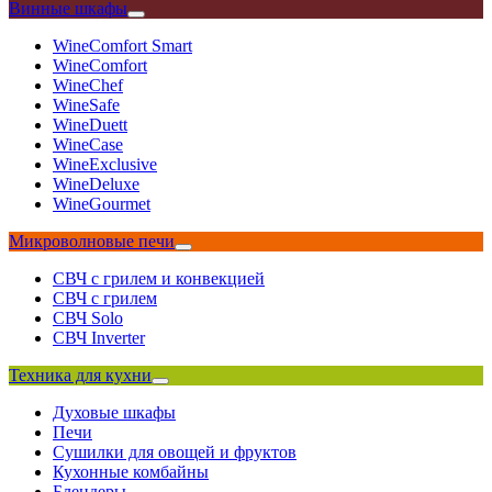
Винные шкафы
WineComfort Smart
WineComfort
WineChef
WineSafe
WineDuett
WineCase
WineExclusive
WineDeluxe
WineGourmet
Микроволновые печи
СВЧ с грилем и конвекцией
СВЧ с грилем
СВЧ Solo
СВЧ Inverter
Техника для кухни
Духовые шкафы
Печи
Сушилки для овощей и фруктов
Кухонные комбайны
Блендеры