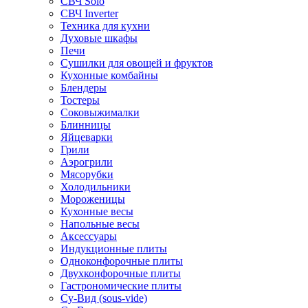
СВЧ Solo
СВЧ Inverter
Техника для кухни
Духовые шкафы
Печи
Сушилки для овощей и фруктов
Кухонные комбайны
Блендеры
Тостеры
Соковыжималки
Блинницы
Яйцеварки
Грили
Аэрогрили
Мясорубки
Холодильники
Мороженицы
Кухонные весы
Напольные весы
Аксессуары
Индукционные плиты
Одноконфорочные плиты
Двухконфорочные плиты
Гастрономические плиты
Су-Вид (sous-vide)