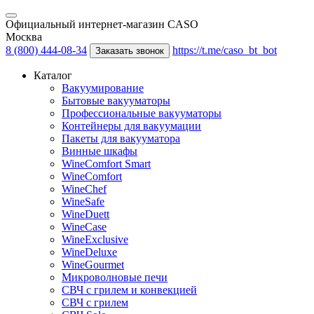
Официальный интернет-магазин CASO
Москва
8 (800) 444-08-34
https://t.me/caso_bt_bot
Заказать звонок
Каталог
Вакуумирование
Бытовые вакууматоры
Профессиональные вакууматоры
Контейнеры для вакуумации
Пакеты для вакууматора
Винные шкафы
WineComfort Smart
WineComfort
WineChef
WineSafe
WineDuett
WineCase
WineExclusive
WineDeluxe
WineGourmet
Микроволновые печи
СВЧ с грилем и конвекцией
СВЧ с грилем