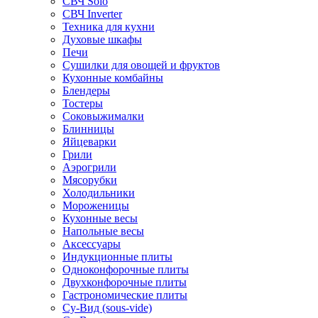
СВЧ Solo
СВЧ Inverter
Техника для кухни
Духовые шкафы
Печи
Сушилки для овощей и фруктов
Кухонные комбайны
Блендеры
Тостеры
Соковыжималки
Блинницы
Яйцеварки
Грили
Аэрогрили
Мясорубки
Холодильники
Мороженицы
Кухонные весы
Напольные весы
Аксессуары
Индукционные плиты
Одноконфорочные плиты
Двухконфорочные плиты
Гастрономические плиты
Су-Вид (sous-vide)