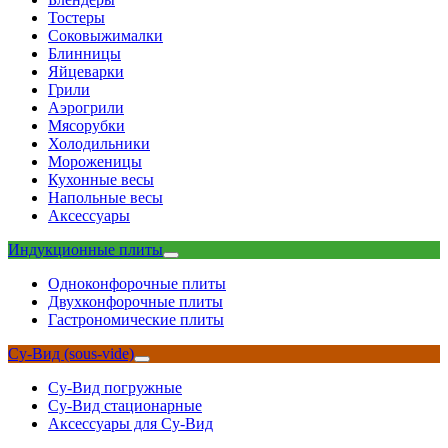
Тостеры
Соковыжималки
Блинницы
Яйцеварки
Грили
Аэрогрили
Мясорубки
Холодильники
Мороженицы
Кухонные весы
Напольные весы
Аксессуары
Индукционные плиты
Одноконфорочные плиты
Двухконфорочные плиты
Гастрономические плиты
Су-Вид (sous-vide)
Су-Вид погружные
Су-Вид стационарные
Аксессуары для Су-Вид