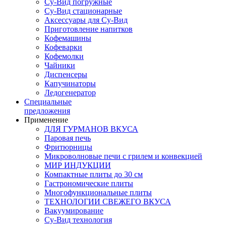
Су-Вид погружные
Су-Вид стационарные
Аксессуары для Су-Вид
Приготовление напитков
Кофемашины
Кофеварки
Кофемолки
Чайники
Диспенсеры
Капучинаторы
Ледогенератор
Специальные
предложения
Применение
ДЛЯ ГУРМАНОВ ВКУСА
Паровая печь
Фритюрницы
Микроволновые печи с грилем и конвекцией
МИР ИНДУКЦИИ
Компактные плиты до 30 см
Гастрономические плиты
Многофункциональные плиты
ТЕХНОЛОГИИ СВЕЖЕГО ВКУСА
Вакуумирование
Су-Вид технология