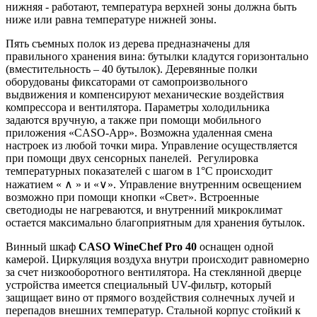
нижняя - работают, температура верхней зоны должна быть
ниже или равна температуре нижней зоны.
Пять съемных полок из дерева предназначены для
правильного хранения вина: бутылки кладутся горизонтально
(вместительность – 40 бутылок). Деревянные полки
оборудованы фиксаторами от самопроизвольного
выдвижения и компенсируют механические воздействия
компрессора и вентилятора. Параметры холодильника
задаются вручную, а также при помощи мобильного
приложения «CASO-App». Возможна удаленная смена
настроек из любой точки мира. Управление осуществляется
при помощи двух сенсорных панелей. Регулировка
температурных показателей с шагом в 1°C происходит
нажатием « ∧ » и «∨». Управление внутренним освещением
возможно при помощи кнопки «Свет». Встроенные
светодиоды не нагреваются, и внутренний микроклимат
остается максимально благоприятным для хранения бутылок.
Винный шкаф
CASO WineChef Pro 40
оснащен одной
камерой. Циркуляция воздуха внутри происходит равномерно
за счет низкооборотного вентилятора. На стеклянной дверце
устройства имеется специальный UV-фильтр, который
защищает вино от прямого воздействия солнечных лучей и
перепадов внешних температур. Стальной корпус стойкий к