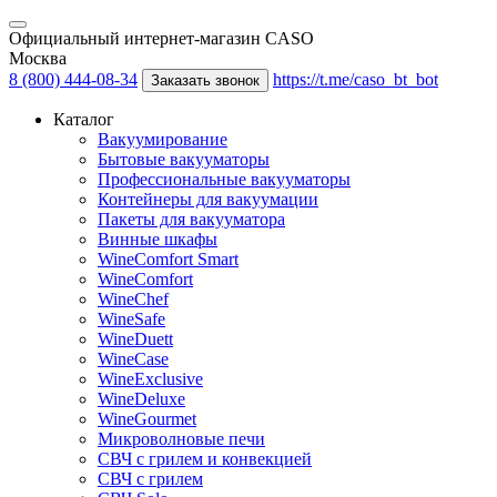
Официальный интернет-магазин CASO
Москва
8 (800) 444-08-34
https://t.me/caso_bt_bot
Заказать звонок
Каталог
Вакуумирование
Бытовые вакууматоры
Профессиональные вакууматоры
Контейнеры для вакуумации
Пакеты для вакууматора
Винные шкафы
WineComfort Smart
WineComfort
WineChef
WineSafe
WineDuett
WineCase
WineExclusive
WineDeluxe
WineGourmet
Микроволновые печи
СВЧ с грилем и конвекцией
СВЧ с грилем