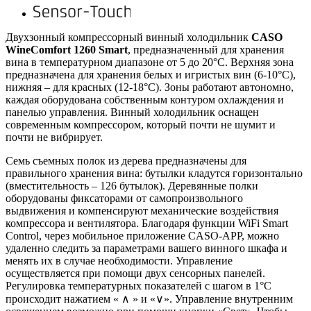
Двухзонный компрессорный винный холодильник
CASO
WineComfort 1260 Smart
, предназначенный для хранения
вина в температурном диапазоне от 5 до 20°C. Верхняя зона
предназначена для хранения белых и игристых вин (6-10°C),
нижняя – для красных (12-18°C). Зоны работают автономно,
каждая оборудована собственным контуром охлаждения и
панелью управления. Винный холодильник оснащен
современным компрессором, который почти не шумит и
почти не вибрирует.
Семь съемных полок из дерева предназначены для
правильного хранения вина: бутылки кладутся горизонтально
(вместительность – 126 бутылок). Деревянные полки
оборудованы фиксаторами от самопроизвольного
выдвижения и компенсируют механические воздействия
компрессора и вентилятора. Благодаря функции WiFi Smart
Control, через мобильное приложение CASO-APP, можно
удаленно следить за параметрами вашего винного шкафа и
менять их в случае необходимости. Управление
осуществляется при помощи двух сенсорных панелей.
Регулировка температурных показателей с шагом в 1°C
происходит нажатием « ∧ » и «∨». Управление внутренним