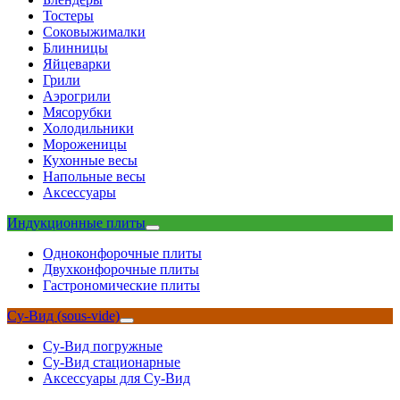
Тостеры
Соковыжималки
Блинницы
Яйцеварки
Грили
Аэрогрили
Мясорубки
Холодильники
Мороженицы
Кухонные весы
Напольные весы
Аксессуары
Индукционные плиты
Одноконфорочные плиты
Двухконфорочные плиты
Гастрономические плиты
Су-Вид (sous-vide)
Су-Вид погружные
Су-Вид стационарные
Аксессуары для Су-Вид