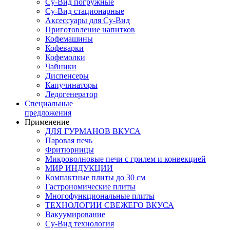
Су-Вид погружные
Су-Вид стационарные
Аксессуары для Су-Вид
Приготовление напитков
Кофемашины
Кофеварки
Кофемолки
Чайники
Диспенсеры
Капучинаторы
Ледогенератор
Специальные
предложения
Применение
ДЛЯ ГУРМАНОВ ВКУСА
Паровая печь
Фритюрницы
Микроволновые печи с грилем и конвекцией
МИР ИНДУКЦИИ
Компактные плиты до 30 см
Гастрономические плиты
Многофункциональные плиты
ТЕХНОЛОГИИ СВЕЖЕГО ВКУСА
Вакуумирование
Су-Вид технология