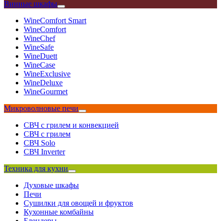
Винные шкафы
WineComfort Smart
WineComfort
WineChef
WineSafe
WineDuett
WineCase
WineExclusive
WineDeluxe
WineGourmet
Микроволновые печи
СВЧ с грилем и конвекцией
СВЧ с грилем
СВЧ Solo
СВЧ Inverter
Техника для кухни
Духовые шкафы
Печи
Сушилки для овощей и фруктов
Кухонные комбайны
Блендеры