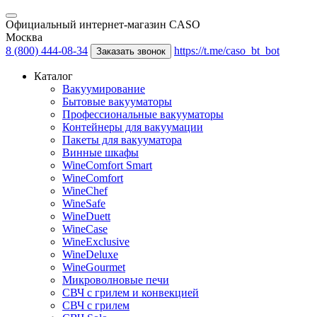
Официальный интернет-магазин CASO
Москва
8 (800) 444-08-34
https://t.me/caso_bt_bot
Заказать звонок
Каталог
Вакуумирование
Бытовые вакууматоры
Профессиональные вакууматоры
Контейнеры для вакуумации
Пакеты для вакууматора
Винные шкафы
WineComfort Smart
WineComfort
WineChef
WineSafe
WineDuett
WineCase
WineExclusive
WineDeluxe
WineGourmet
Микроволновые печи
СВЧ с грилем и конвекцией
СВЧ с грилем