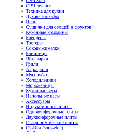
СВЧ Solo
СВЧ Inverter
Техника для кухни
Духовые шкафы
Печи
Сушилки для овощей и фруктов
Кухонные комбайны
Блендеры
Тостеры
Соковыжималки
Блинницы
Яйцеварки
Грили
Аэрогрили
Мясорубки
Холодильники
Мороженицы
Кухонные весы
Напольные весы
Аксессуары
Индукционные плиты
Одноконфорочные плиты
Двухконфорочные плиты
Гастрономические плиты
Су-Вид (sous-vide)