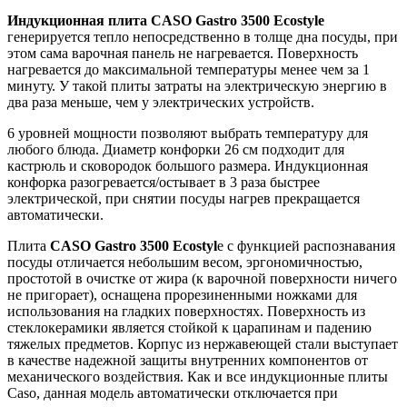
Индукционная плита CASO Gastro 3500 Ecostyle
генерируется тепло непосредственно в толще дна посуды, при
этом сама варочная панель не нагревается. Поверхность
нагревается до максимальной температуры менее чем за 1
минуту. У такой плиты затраты на электрическую энергию в
два раза меньше, чем у электрических устройств.
6 уровней мощности позволяют выбрать температуру для
любого блюда. Диаметр конфорки 26 см подходит для
кастрюль и сковородок большого размера. Индукционная
конфорка разогревается/остывает в 3 раза быстрее
электрической, при снятии посуды нагрев прекращается
автоматически.
Плита
CASO Gastro 3500 Ecostyl
e с функцией распознавания
посуды отличается небольшим весом, эргономичностью,
простотой в очистке от жира (к варочной поверхности ничего
не пригорает), оснащена прорезиненными ножками для
использования на гладких поверхностях. Поверхность из
стеклокерамики является стойкой к царапинам и падению
тяжелых предметов. Корпус из нержавеющей стали выступает
в качестве надежной защиты внутренних компонентов от
механического воздействия. Как и все индукционные плиты
Caso, данная модель автоматически отключается при