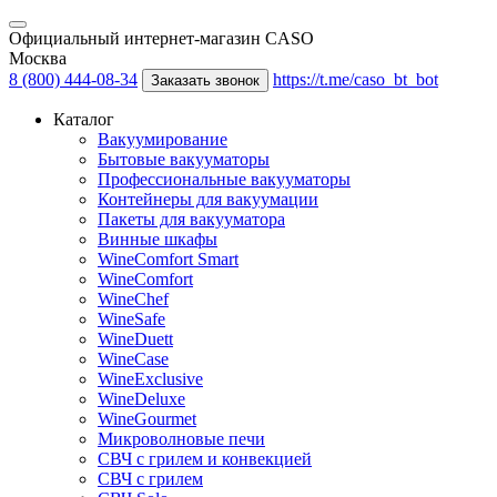
Официальный интернет-магазин CASO
Москва
8 (800) 444-08-34
https://t.me/caso_bt_bot
Заказать звонок
Каталог
Вакуумирование
Бытовые вакууматоры
Профессиональные вакууматоры
Контейнеры для вакуумации
Пакеты для вакууматора
Винные шкафы
WineComfort Smart
WineComfort
WineChef
WineSafe
WineDuett
WineCase
WineExclusive
WineDeluxe
WineGourmet
Микроволновые печи
СВЧ с грилем и конвекцией
СВЧ с грилем