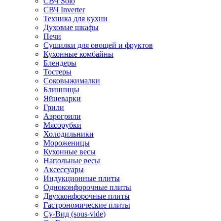
СВЧ Solo
СВЧ Inverter
Техника для кухни
Духовые шкафы
Печи
Сушилки для овощей и фруктов
Кухонные комбайны
Блендеры
Тостеры
Соковыжималки
Блинницы
Яйцеварки
Грили
Аэрогрили
Мясорубки
Холодильники
Мороженицы
Кухонные весы
Напольные весы
Аксессуары
Индукционные плиты
Одноконфорочные плиты
Двухконфорочные плиты
Гастрономические плиты
Су-Вид (sous-vide)