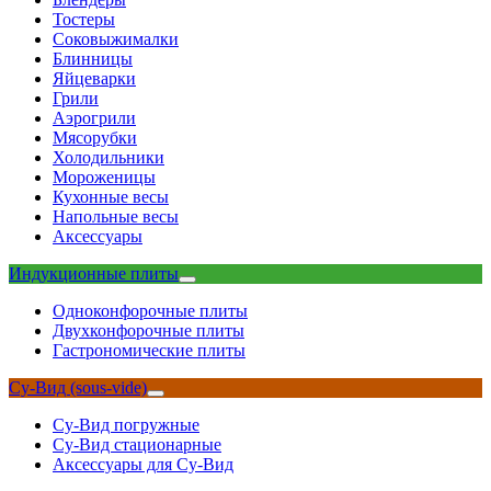
Тостеры
Соковыжималки
Блинницы
Яйцеварки
Грили
Аэрогрили
Мясорубки
Холодильники
Мороженицы
Кухонные весы
Напольные весы
Аксессуары
Индукционные плиты
Одноконфорочные плиты
Двухконфорочные плиты
Гастрономические плиты
Су-Вид (sous-vide)
Су-Вид погружные
Су-Вид стационарные
Аксессуары для Су-Вид