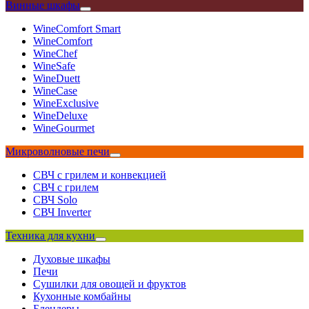
Винные шкафы
WineComfort Smart
WineComfort
WineChef
WineSafe
WineDuett
WineCase
WineExclusive
WineDeluxe
WineGourmet
Микроволновые печи
СВЧ с грилем и конвекцией
СВЧ с грилем
СВЧ Solo
СВЧ Inverter
Техника для кухни
Духовые шкафы
Печи
Сушилки для овощей и фруктов
Кухонные комбайны
Блендеры