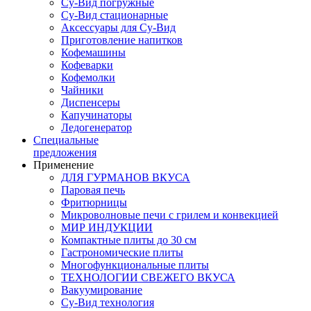
Су-Вид погружные
Су-Вид стационарные
Аксессуары для Су-Вид
Приготовление напитков
Кофемашины
Кофеварки
Кофемолки
Чайники
Диспенсеры
Капучинаторы
Ледогенератор
Специальные
предложения
Применение
ДЛЯ ГУРМАНОВ ВКУСА
Паровая печь
Фритюрницы
Микроволновые печи с грилем и конвекцией
МИР ИНДУКЦИИ
Компактные плиты до 30 см
Гастрономические плиты
Многофункциональные плиты
ТЕХНОЛОГИИ СВЕЖЕГО ВКУСА
Вакуумирование
Су-Вид технология