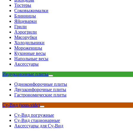
Тостеры
Соковыжималки
Блинницы
Яйцеварки
Грили
Аэрогрили
Мясорубки
Холодильники
Мороженицы
Кухонные весы
Напольные весы
Аксессуары
Индукционные плиты
Одноконфорочные плиты
Двухконфорочные плиты
Гастрономические плиты
Су-Вид (sous-vide)
Су-Вид погружные
Су-Вид стационарные
Аксессуары для Су-Вид