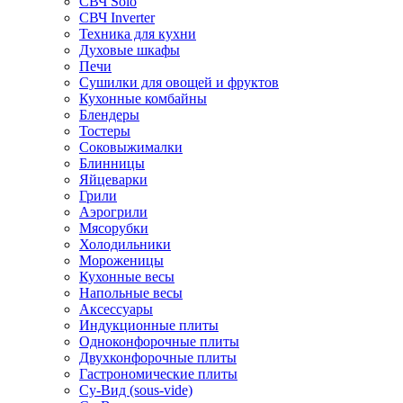
СВЧ Solo
СВЧ Inverter
Техника для кухни
Духовые шкафы
Печи
Сушилки для овощей и фруктов
Кухонные комбайны
Блендеры
Тостеры
Соковыжималки
Блинницы
Яйцеварки
Грили
Аэрогрили
Мясорубки
Холодильники
Мороженицы
Кухонные весы
Напольные весы
Аксессуары
Индукционные плиты
Одноконфорочные плиты
Двухконфорочные плиты
Гастрономические плиты
Су-Вид (sous-vide)