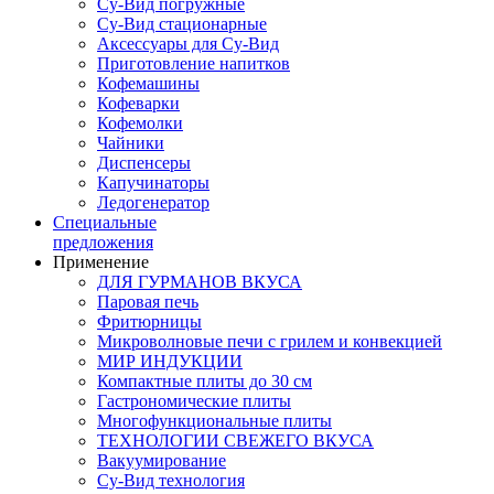
Су-Вид погружные
Су-Вид стационарные
Аксессуары для Су-Вид
Приготовление напитков
Кофемашины
Кофеварки
Кофемолки
Чайники
Диспенсеры
Капучинаторы
Ледогенератор
Специальные
предложения
Применение
ДЛЯ ГУРМАНОВ ВКУСА
Паровая печь
Фритюрницы
Микроволновые печи с грилем и конвекцией
МИР ИНДУКЦИИ
Компактные плиты до 30 см
Гастрономические плиты
Многофункциональные плиты
ТЕХНОЛОГИИ СВЕЖЕГО ВКУСА
Вакуумирование
Су-Вид технология