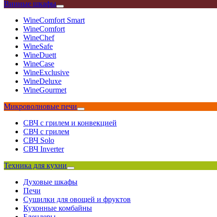
Винные шкафы
WineComfort Smart
WineComfort
WineChef
WineSafe
WineDuett
WineCase
WineExclusive
WineDeluxe
WineGourmet
Микроволновые печи
СВЧ с грилем и конвекцией
СВЧ с грилем
СВЧ Solo
СВЧ Inverter
Техника для кухни
Духовые шкафы
Печи
Сушилки для овощей и фруктов
Кухонные комбайны
Блендеры