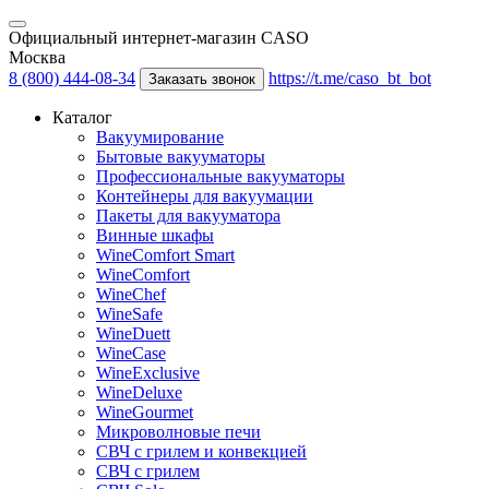
Официальный интернет-магазин CASO
Москва
8 (800) 444-08-34
https://t.me/caso_bt_bot
Заказать звонок
Каталог
Вакуумирование
Бытовые вакууматоры
Профессиональные вакууматоры
Контейнеры для вакуумации
Пакеты для вакууматора
Винные шкафы
WineComfort Smart
WineComfort
WineChef
WineSafe
WineDuett
WineCase
WineExclusive
WineDeluxe
WineGourmet
Микроволновые печи
СВЧ с грилем и конвекцией
СВЧ с грилем