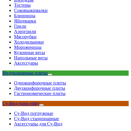
Тостеры
Соковыжималки
Блинницы
Яйцеварки
Грили
Аэрогрили
Мясорубки
Холодильники
Мороженицы
Кухонные весы
Напольные весы
Аксессуары
Индукционные плиты
Одноконфорочные плиты
Двухконфорочные плиты
Гастрономические плиты
Су-Вид (sous-vide)
Су-Вид погружные
Су-Вид стационарные
Аксессуары для Су-Вид