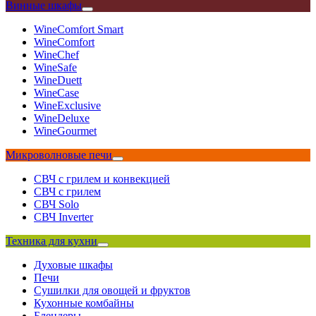
Винные шкафы
WineComfort Smart
WineComfort
WineChef
WineSafe
WineDuett
WineCase
WineExclusive
WineDeluxe
WineGourmet
Микроволновые печи
СВЧ с грилем и конвекцией
СВЧ с грилем
СВЧ Solo
СВЧ Inverter
Техника для кухни
Духовые шкафы
Печи
Сушилки для овощей и фруктов
Кухонные комбайны
Блендеры