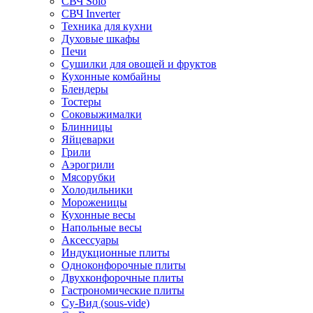
СВЧ Solo
СВЧ Inverter
Техника для кухни
Духовые шкафы
Печи
Сушилки для овощей и фруктов
Кухонные комбайны
Блендеры
Тостеры
Соковыжималки
Блинницы
Яйцеварки
Грили
Аэрогрили
Мясорубки
Холодильники
Мороженицы
Кухонные весы
Напольные весы
Аксессуары
Индукционные плиты
Одноконфорочные плиты
Двухконфорочные плиты
Гастрономические плиты
Су-Вид (sous-vide)