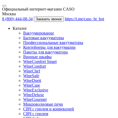
Официальный интернет-магазин CASO
Москва
8 (800) 444-08-34
https://t.me/caso_bt_bot
Заказать звонок
Каталог
Вакуумирование
Бытовые вакууматоры
Профессиональные вакууматоры
Контейнеры для вакуумации
Пакеты для вакууматора
Винные шкафы
WineComfort Smart
WineComfort
WineChef
WineSafe
WineDuett
WineCase
WineExclusive
WineDeluxe
WineGourmet
Микроволновые печи
СВЧ с грилем и конвекцией
СВЧ с грилем