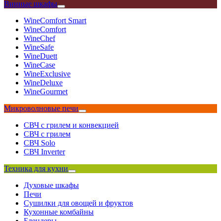
Винные шкафы
WineComfort Smart
WineComfort
WineChef
WineSafe
WineDuett
WineCase
WineExclusive
WineDeluxe
WineGourmet
Микроволновые печи
СВЧ с грилем и конвекцией
СВЧ с грилем
СВЧ Solo
СВЧ Inverter
Техника для кухни
Духовые шкафы
Печи
Сушилки для овощей и фруктов
Кухонные комбайны
Блендеры