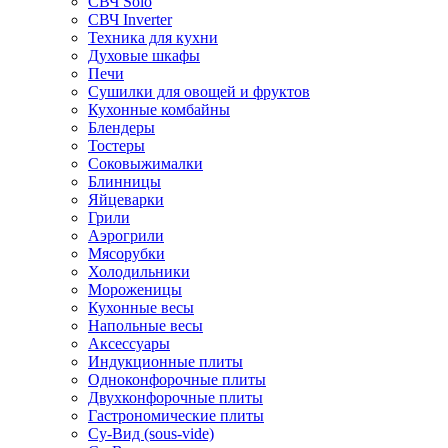
СВЧ Solo
СВЧ Inverter
Техника для кухни
Духовые шкафы
Печи
Сушилки для овощей и фруктов
Кухонные комбайны
Блендеры
Тостеры
Соковыжималки
Блинницы
Яйцеварки
Грили
Аэрогрили
Мясорубки
Холодильники
Мороженицы
Кухонные весы
Напольные весы
Аксессуары
Индукционные плиты
Одноконфорочные плиты
Двухконфорочные плиты
Гастрономические плиты
Су-Вид (sous-vide)