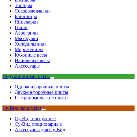
Тостеры
Соковыжималки
Блинницы
Яйцеварки
Грили
Аэрогрили
Мясорубки
Холодильники
Мороженицы
Кухонные весы
Напольные весы
Аксессуары
Индукционные плиты
Одноконфорочные плиты
Двухконфорочные плиты
Гастрономические плиты
Су-Вид (sous-vide)
Су-Вид погружные
Су-Вид стационарные
Аксессуары для Су-Вид