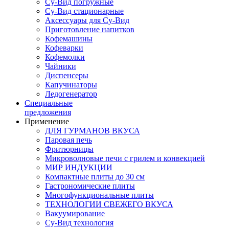
Су-Вид погружные
Су-Вид стационарные
Аксессуары для Су-Вид
Приготовление напитков
Кофемашины
Кофеварки
Кофемолки
Чайники
Диспенсеры
Капучинаторы
Ледогенератор
Специальные
предложения
Применение
ДЛЯ ГУРМАНОВ ВКУСА
Паровая печь
Фритюрницы
Микроволновые печи с грилем и конвекцией
МИР ИНДУКЦИИ
Компактные плиты до 30 см
Гастрономические плиты
Многофункциональные плиты
ТЕХНОЛОГИИ СВЕЖЕГО ВКУСА
Вакуумирование
Су-Вид технология