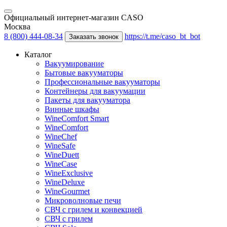
Официальный интернет-магазин CASO
Москва
8 (800) 444-08-34
https://t.me/caso_bt_bot
Заказать звонок
Каталог
Вакуумирование
Бытовые вакууматоры
Профессиональные вакууматоры
Контейнеры для вакуумации
Пакеты для вакууматора
Винные шкафы
WineComfort Smart
WineComfort
WineChef
WineSafe
WineDuett
WineCase
WineExclusive
WineDeluxe
WineGourmet
Микроволновые печи
СВЧ с грилем и конвекцией
СВЧ с грилем