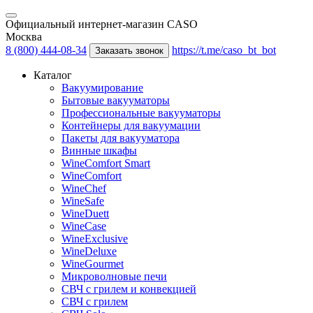
Официальный интернет-магазин CASO
Москва
8 (800) 444-08-34
https://t.me/caso_bt_bot
Заказать звонок
Каталог
Вакуумирование
Бытовые вакууматоры
Профессиональные вакууматоры
Контейнеры для вакуумации
Пакеты для вакууматора
Винные шкафы
WineComfort Smart
WineComfort
WineChef
WineSafe
WineDuett
WineCase
WineExclusive
WineDeluxe
WineGourmet
Микроволновые печи
СВЧ с грилем и конвекцией
СВЧ с грилем