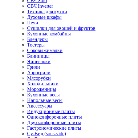
СВЧ Solo
СВЧ Inverter
Техника для кухни
Духовые шкафы
Печи
Сушилки для овощей и фруктов
Кухонные комбайны
Блендеры
Тостеры
Соковыжималки
Блинницы
Яйцеварки
Грили
Аэрогрили
Мясорубки
Холодильники
Мороженицы
Кухонные весы
Напольные весы
Аксессуары
Индукционные плиты
Одноконфорочные плиты
Двухконфорочные плиты
Гастрономические плиты
Су-Вид (sous-vide)