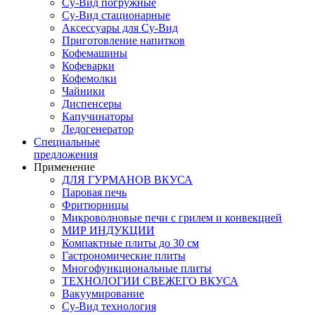
Су-Вид погружные
Су-Вид стационарные
Аксессуары для Су-Вид
Приготовление напитков
Кофемашины
Кофеварки
Кофемолки
Чайники
Диспенсеры
Капучинаторы
Ледогенератор
Специальные
предложения
Применение
ДЛЯ ГУРМАНОВ ВКУСА
Паровая печь
Фритюрницы
Микроволновые печи с грилем и конвекцией
МИР ИНДУКЦИИ
Компактные плиты до 30 см
Гастрономические плиты
Многофункциональные плиты
ТЕХНОЛОГИИ СВЕЖЕГО ВКУСА
Вакуумирование
Су-Вид технология