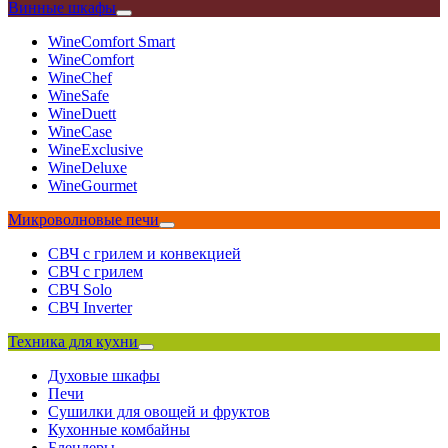
Винные шкафы
WineComfort Smart
WineComfort
WineChef
WineSafe
WineDuett
WineCase
WineExclusive
WineDeluxe
WineGourmet
Микроволновые печи
СВЧ с грилем и конвекцией
СВЧ с грилем
СВЧ Solo
СВЧ Inverter
Техника для кухни
Духовые шкафы
Печи
Сушилки для овощей и фруктов
Кухонные комбайны
Блендеры