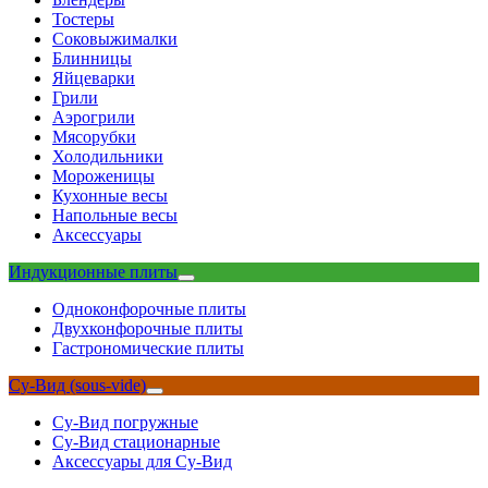
Тостеры
Соковыжималки
Блинницы
Яйцеварки
Грили
Аэрогрили
Мясорубки
Холодильники
Мороженицы
Кухонные весы
Напольные весы
Аксессуары
Индукционные плиты
Одноконфорочные плиты
Двухконфорочные плиты
Гастрономические плиты
Су-Вид (sous-vide)
Су-Вид погружные
Су-Вид стационарные
Аксессуары для Су-Вид