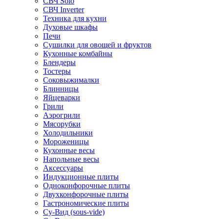
СВЧ Solo
СВЧ Inverter
Техника для кухни
Духовые шкафы
Печи
Сушилки для овощей и фруктов
Кухонные комбайны
Блендеры
Тостеры
Соковыжималки
Блинницы
Яйцеварки
Грили
Аэрогрили
Мясорубки
Холодильники
Мороженицы
Кухонные весы
Напольные весы
Аксессуары
Индукционные плиты
Одноконфорочные плиты
Двухконфорочные плиты
Гастрономические плиты
Су-Вид (sous-vide)