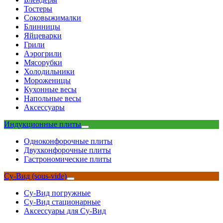
Тостеры
Соковыжималки
Блинницы
Яйцеварки
Грили
Аэрогрили
Мясорубки
Холодильники
Мороженицы
Кухонные весы
Напольные весы
Аксессуары
Индукционные плиты
Одноконфорочные плиты
Двухконфорочные плиты
Гастрономические плиты
Су-Вид (sous-vide)
Су-Вид погружные
Су-Вид стационарные
Аксессуары для Су-Вид