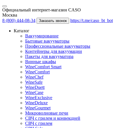
Официальный интернет-магазин CASO
Москва
8 (800) 444-08-34
https://t.me/caso_bt_bot
Заказать звонок
Каталог
Вакуумирование
Бытовые вакууматоры
Профессиональные вакууматоры
Контейнеры для вакуумации
Пакеты для вакууматора
Винные шкафы
WineComfort Smart
WineComfort
WineChef
WineSafe
WineDuett
WineCase
WineExclusive
WineDeluxe
WineGourmet
Микроволновые печи
СВЧ с грилем и конвекцией
СВЧ с грилем