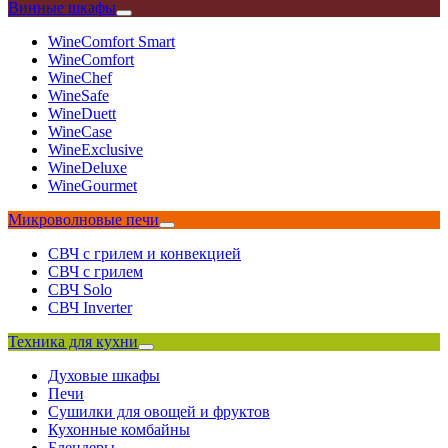
Винные шкафы
WineComfort Smart
WineComfort
WineChef
WineSafe
WineDuett
WineCase
WineExclusive
WineDeluxe
WineGourmet
Микроволновые печи
СВЧ с грилем и конвекцией
СВЧ с грилем
СВЧ Solo
СВЧ Inverter
Техника для кухни
Духовые шкафы
Печи
Сушилки для овощей и фруктов
Кухонные комбайны
Блендеры