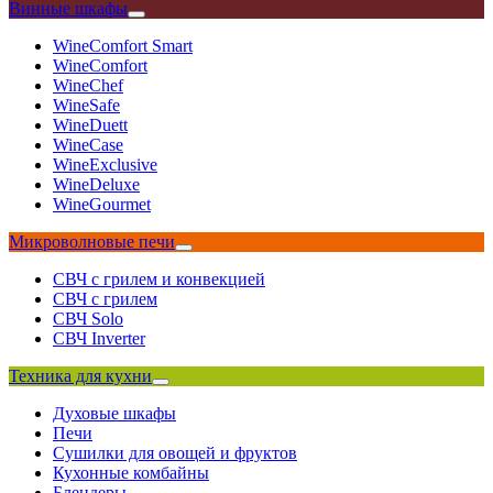
Винные шкафы
WineComfort Smart
WineComfort
WineChef
WineSafe
WineDuett
WineCase
WineExclusive
WineDeluxe
WineGourmet
Микроволновые печи
СВЧ с грилем и конвекцией
СВЧ с грилем
СВЧ Solo
СВЧ Inverter
Техника для кухни
Духовые шкафы
Печи
Сушилки для овощей и фруктов
Кухонные комбайны
Блендеры