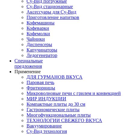
Су-Вид погружные
Су-Вид стационарные
Аксессуары для Су-Вид
Приготовление напитков
Кофемашины
Кофеварки
Кофемолки
Чайники
Диспенсеры
Капучинаторы
Ледогенератор
Специальные
предложения
Применение
ДЛЯ ГУРМАНОВ ВКУСА
Паровая печь
Фритюрницы
Микроволновые печи с грилем и конвекцией
МИР ИНДУКЦИИ
Компактные плиты до 30 см
Гастрономические плиты
Многофункциональные плиты
ТЕХНОЛОГИИ СВЕЖЕГО ВКУСА
Вакуумирование
Су-Вид технология