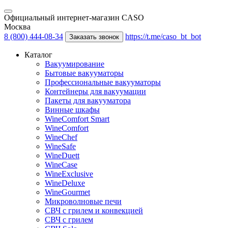
Официальный интернет-магазин CASO
Москва
8 (800) 444-08-34
https://t.me/caso_bt_bot
Заказать звонок
Каталог
Вакуумирование
Бытовые вакууматоры
Профессиональные вакууматоры
Контейнеры для вакуумации
Пакеты для вакууматора
Винные шкафы
WineComfort Smart
WineComfort
WineChef
WineSafe
WineDuett
WineCase
WineExclusive
WineDeluxe
WineGourmet
Микроволновые печи
СВЧ с грилем и конвекцией
СВЧ с грилем