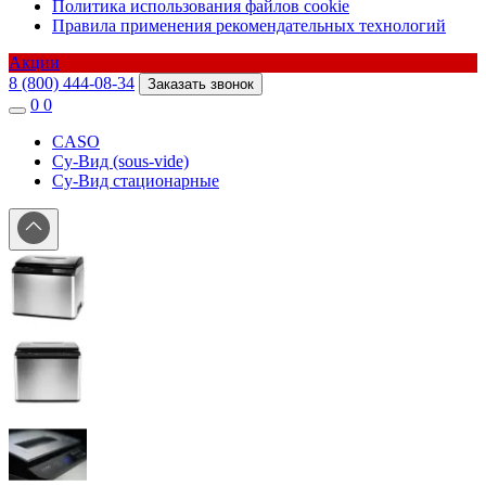
Политика использования файлов cookie
Правила применения рекомендательных технологий
Акции
8 (800) 444-08-34
Заказать звонок
0
0
CASO
Су-Вид (sous-vide)
Су-Вид стационарные