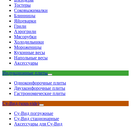
Тостеры
Соковыжималки
Блинницы
Яйцеварки
Грили
Аэрогрили
Мясорубки
Холодильники
Мороженицы
Кухонные весы
Напольные весы
Аксессуары
Индукционные плиты
Одноконфорочные плиты
Двухконфорочные плиты
Гастрономические плиты
Су-Вид (sous-vide)
Су-Вид погружные
Су-Вид стационарные
Аксессуары для Су-Вид