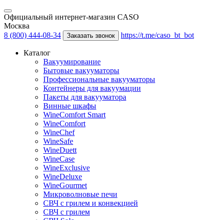
Официальный интернет-магазин CASO
Москва
8 (800) 444-08-34
https://t.me/caso_bt_bot
Заказать звонок
Каталог
Вакуумирование
Бытовые вакууматоры
Профессиональные вакууматоры
Контейнеры для вакуумации
Пакеты для вакууматора
Винные шкафы
WineComfort Smart
WineComfort
WineChef
WineSafe
WineDuett
WineCase
WineExclusive
WineDeluxe
WineGourmet
Микроволновые печи
СВЧ с грилем и конвекцией
СВЧ с грилем