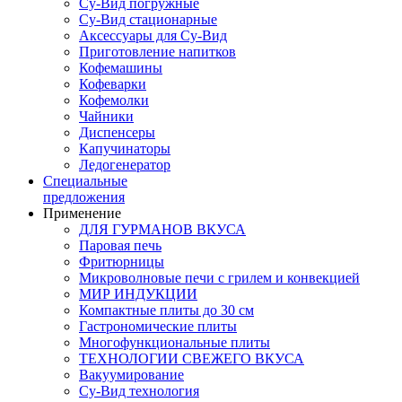
Су-Вид погружные
Су-Вид стационарные
Аксессуары для Су-Вид
Приготовление напитков
Кофемашины
Кофеварки
Кофемолки
Чайники
Диспенсеры
Капучинаторы
Ледогенератор
Специальные
предложения
Применение
ДЛЯ ГУРМАНОВ ВКУСА
Паровая печь
Фритюрницы
Микроволновые печи с грилем и конвекцией
МИР ИНДУКЦИИ
Компактные плиты до 30 см
Гастрономические плиты
Многофункциональные плиты
ТЕХНОЛОГИИ СВЕЖЕГО ВКУСА
Вакуумирование
Су-Вид технология