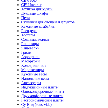
СВЧ Solo
СВЧ Inverter
Техника для кухни
Духовые шкафы
Печи
Сушилки для овощей и фруктов
Кухонные комбайны
Блендеры
Тостеры
Соковыжималки
Блинницы
Яйцеварки
Грили
Аэрогрили
Мясорубки
Холодильники
Мороженицы
Кухонные весы
Напольные весы
Аксессуары
Индукционные плиты
Одноконфорочные плиты
Двухконфорочные плиты
Гастрономические плиты
Су-Вид (sous-vide)