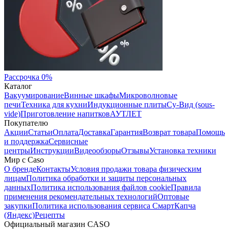
Рассрочка 0%
Каталог
Вакуумирование
Винные шкафы
Микроволновые
печи
Техника для кухни
Индукционные плиты
Су-Вид (sous-
vide)
Приготовление напитков
АУТЛЕТ
Покупателю
Акции
Статьи
Оплата
Доставка
Гарантия
Возврат товара
Помощь
и поддержка
Сервисные
центры
Инструкции
Видеообзоры
Отзывы
Установка техники
Мир с Caso
О бренде
Контакты
Условия продажи товара физическим
лицам
Политика обработки и защиты персональных
данных
Политика использования файлов cookie
Правила
применения рекомендательных технологий
Оптовые
закупки
Политика использования сервиса СмартКапча
(Яндекс)
Рецепты
Официальный магазин CASO