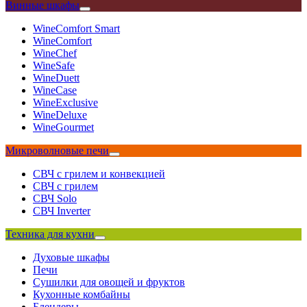
Винные шкафы
WineComfort Smart
WineComfort
WineChef
WineSafe
WineDuett
WineCase
WineExclusive
WineDeluxe
WineGourmet
Микроволновые печи
СВЧ с грилем и конвекцией
СВЧ с грилем
СВЧ Solo
СВЧ Inverter
Техника для кухни
Духовые шкафы
Печи
Сушилки для овощей и фруктов
Кухонные комбайны
Блендеры