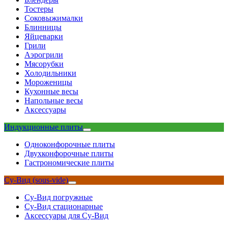
Тостеры
Соковыжималки
Блинницы
Яйцеварки
Грили
Аэрогрили
Мясорубки
Холодильники
Мороженицы
Кухонные весы
Напольные весы
Аксессуары
Индукционные плиты
Одноконфорочные плиты
Двухконфорочные плиты
Гастрономические плиты
Су-Вид (sous-vide)
Су-Вид погружные
Су-Вид стационарные
Аксессуары для Су-Вид