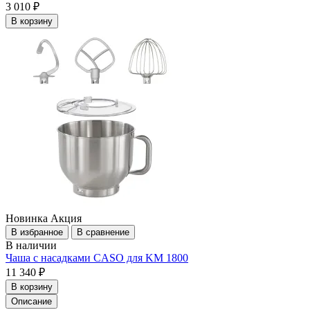
3 010 ₽
В корзину
Новинка
Акция
В избранное
В сравнение
В наличии
Чаша c насадками CASO для KM 1800
11 340 ₽
В корзину
Описание