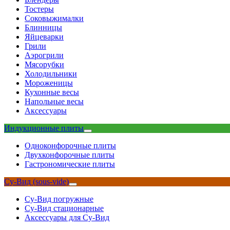
Тостеры
Соковыжималки
Блинницы
Яйцеварки
Грили
Аэрогрили
Мясорубки
Холодильники
Мороженицы
Кухонные весы
Напольные весы
Аксессуары
Индукционные плиты
Одноконфорочные плиты
Двухконфорочные плиты
Гастрономические плиты
Су-Вид (sous-vide)
Су-Вид погружные
Су-Вид стационарные
Аксессуары для Су-Вид