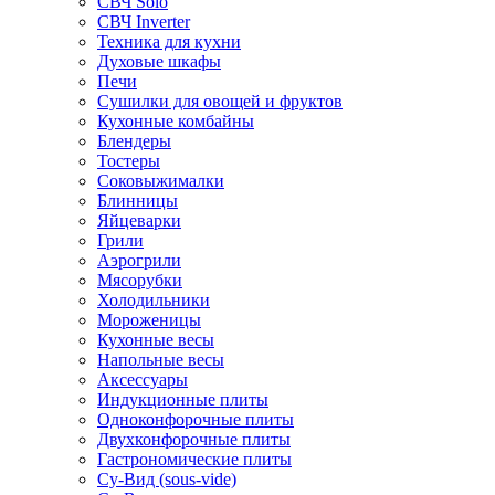
СВЧ Solo
СВЧ Inverter
Техника для кухни
Духовые шкафы
Печи
Сушилки для овощей и фруктов
Кухонные комбайны
Блендеры
Тостеры
Соковыжималки
Блинницы
Яйцеварки
Грили
Аэрогрили
Мясорубки
Холодильники
Мороженицы
Кухонные весы
Напольные весы
Аксессуары
Индукционные плиты
Одноконфорочные плиты
Двухконфорочные плиты
Гастрономические плиты
Су-Вид (sous-vide)