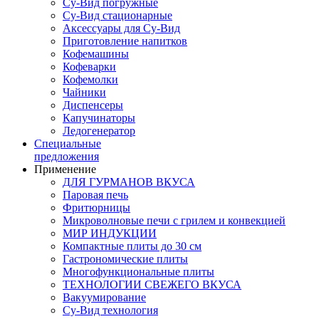
Су-Вид погружные
Су-Вид стационарные
Аксессуары для Су-Вид
Приготовление напитков
Кофемашины
Кофеварки
Кофемолки
Чайники
Диспенсеры
Капучинаторы
Ледогенератор
Специальные
предложения
Применение
ДЛЯ ГУРМАНОВ ВКУСА
Паровая печь
Фритюрницы
Микроволновые печи с грилем и конвекцией
МИР ИНДУКЦИИ
Компактные плиты до 30 см
Гастрономические плиты
Многофункциональные плиты
ТЕХНОЛОГИИ СВЕЖЕГО ВКУСА
Вакуумирование
Су-Вид технология