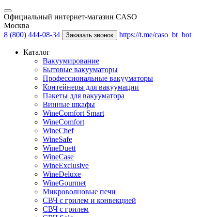
Официальный интернет-магазин CASO
Москва
8 (800) 444-08-34
https://t.me/caso_bt_bot
Заказать звонок
Каталог
Вакуумирование
Бытовые вакууматоры
Профессиональные вакууматоры
Контейнеры для вакуумации
Пакеты для вакууматора
Винные шкафы
WineComfort Smart
WineComfort
WineChef
WineSafe
WineDuett
WineCase
WineExclusive
WineDeluxe
WineGourmet
Микроволновые печи
СВЧ с грилем и конвекцией
СВЧ с грилем