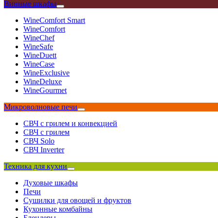
Винные шкафы
WineComfort Smart
WineComfort
WineChef
WineSafe
WineDuett
WineCase
WineExclusive
WineDeluxe
WineGourmet
Микроволновые печи
СВЧ с грилем и конвекцией
СВЧ с грилем
СВЧ Solo
СВЧ Inverter
Техника для кухни
Духовые шкафы
Печи
Сушилки для овощей и фруктов
Кухонные комбайны
Блендеры