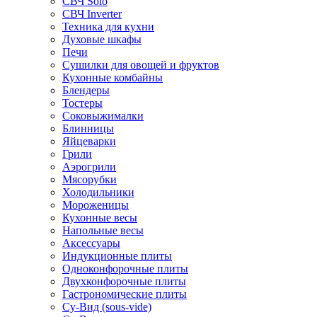
СВЧ Solo
СВЧ Inverter
Техника для кухни
Духовые шкафы
Печи
Сушилки для овощей и фруктов
Кухонные комбайны
Блендеры
Тостеры
Соковыжималки
Блинницы
Яйцеварки
Грили
Аэрогрили
Мясорубки
Холодильники
Мороженицы
Кухонные весы
Напольные весы
Аксессуары
Индукционные плиты
Одноконфорочные плиты
Двухконфорочные плиты
Гастрономические плиты
Су-Вид (sous-vide)