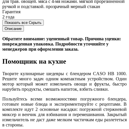
для трав. овощей. мяса с 4-мя ножами. мягкой прорезиненной
ручкой и подставкой. прозрачный мерный стакан
Гарантия
2 года
Показать все
Скрыть
Описание
Обратите внимание: уцененный товар. Причина уценки:
поврежденная упаковка. Подробности уточняйте у
менеджеров при оформлении заказа.
Помощник на кухне
Творите кулинарные шедевры с блендером CASO HB 1000.
Решите много задач одним компактным устройством. Один
мотор который может измельчать овощи и фрукты, быстро
нарубить продукты, смешать напиток, взбить сливки.
Пользуйтесь всеми возможностями погружного блендера,
готовьте новые блюда и экспериментируйте с рецептами. В
комплекте идут 2 основные насадки: погружной стержневой
миксер и венчик для взбивания и перемешивания. Закрытый
измельчитель не даст даже мелким частичкам еды разлететься
в стороны.