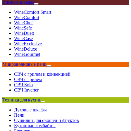
Винные шкафы
WineComfort Smart
WineComfort
WineChef
WineSafe
WineDuett
WineCase
WineExclusive
WineDeluxe
WineGourmet
Микроволновые печи
СВЧ с грилем и конвекцией
СВЧ с грилем
СВЧ Solo
СВЧ Inverter
Техника для кухни
Духовые шкафы
Печи
Сушилки для овощей и фруктов
Кухонные комбайны
Блендеры