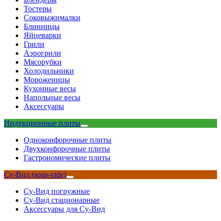
Тостеры
Соковыжималки
Блинницы
Яйцеварки
Грили
Аэрогрили
Мясорубки
Холодильники
Мороженицы
Кухонные весы
Напольные весы
Аксессуары
Индукционные плиты
Одноконфорочные плиты
Двухконфорочные плиты
Гастрономические плиты
Су-Вид (sous-vide)
Су-Вид погружные
Су-Вид стационарные
Аксессуары для Су-Вид