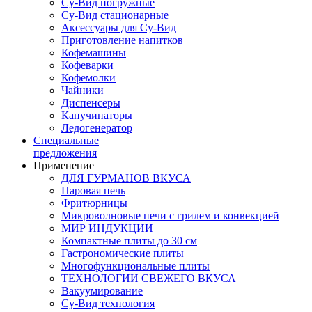
Су-Вид погружные
Су-Вид стационарные
Аксессуары для Су-Вид
Приготовление напитков
Кофемашины
Кофеварки
Кофемолки
Чайники
Диспенсеры
Капучинаторы
Ледогенератор
Специальные
предложения
Применение
ДЛЯ ГУРМАНОВ ВКУСА
Паровая печь
Фритюрницы
Микроволновые печи с грилем и конвекцией
МИР ИНДУКЦИИ
Компактные плиты до 30 см
Гастрономические плиты
Многофункциональные плиты
ТЕХНОЛОГИИ СВЕЖЕГО ВКУСА
Вакуумирование
Су-Вид технология