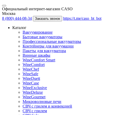
Официальный интернет-магазин CASO
Москва
8 (800) 444-08-34
https://t.me/caso_bt_bot
Заказать звонок
Каталог
Вакуумирование
Бытовые вакууматоры
Профессиональные вакууматоры
Контейнеры для вакуумации
Пакеты для вакууматора
Винные шкафы
WineComfort Smart
WineComfort
WineChef
WineSafe
WineDuett
WineCase
WineExclusive
WineDeluxe
WineGourmet
Микроволновые печи
СВЧ с грилем и конвекцией
СВЧ с грилем