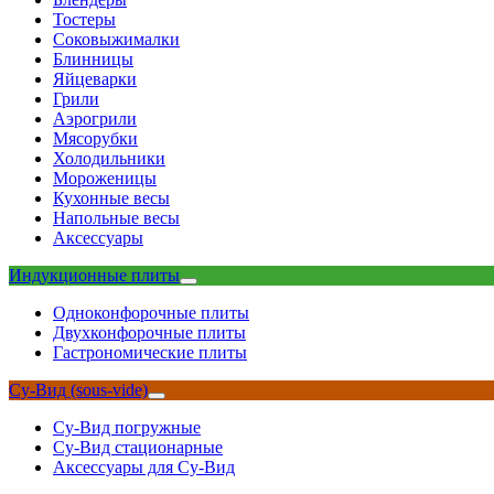
Тостеры
Соковыжималки
Блинницы
Яйцеварки
Грили
Аэрогрили
Мясорубки
Холодильники
Мороженицы
Кухонные весы
Напольные весы
Аксессуары
Индукционные плиты
Одноконфорочные плиты
Двухконфорочные плиты
Гастрономические плиты
Су-Вид (sous-vide)
Су-Вид погружные
Су-Вид стационарные
Аксессуары для Су-Вид