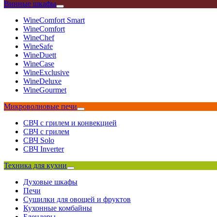
Винные шкафы
WineComfort Smart
WineComfort
WineChef
WineSafe
WineDuett
WineCase
WineExclusive
WineDeluxe
WineGourmet
Микроволновые печи
СВЧ с грилем и конвекцией
СВЧ с грилем
СВЧ Solo
СВЧ Inverter
Техника для кухни
Духовые шкафы
Печи
Сушилки для овощей и фруктов
Кухонные комбайны
Блендеры