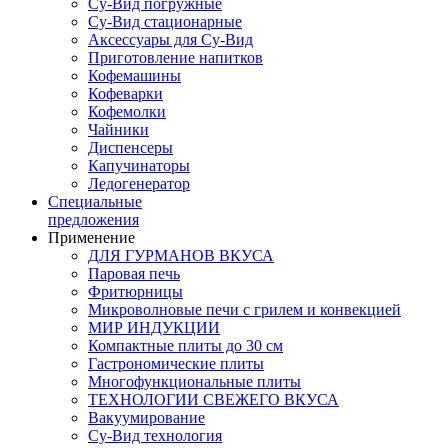
Су-Вид погружные
Су-Вид стационарные
Аксессуары для Су-Вид
Приготовление напитков
Кофемашины
Кофеварки
Кофемолки
Чайники
Диспенсеры
Капучинаторы
Ледогенератор
Специальные
предложения
Применение
ДЛЯ ГУРМАНОВ ВКУСА
Паровая печь
Фритюрницы
Микроволновые печи с грилем и конвекцией
МИР ИНДУКЦИИ
Компактные плиты до 30 см
Гастрономические плиты
Многофункциональные плиты
ТЕХНОЛОГИИ СВЕЖЕГО ВКУСА
Вакуумирование
Су-Вид технология