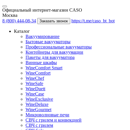
Официальный интернет-магазин CASO
Москва
8 (800) 444-08-34
https://t.me/caso_bt_bot
Заказать звонок
Каталог
Вакуумирование
Бытовые вакууматоры
Профессиональные вакууматоры
Контейнеры для вакуумации
Пакеты для вакууматора
Винные шкафы
WineComfort Smart
WineComfort
WineChef
WineSafe
WineDuett
WineCase
WineExclusive
WineDeluxe
WineGourmet
Микроволновые печи
СВЧ с грилем и конвекцией
СВЧ с грилем