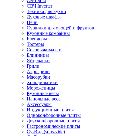
СВЧ Solo
СВЧ Inverter
Техника для кухни
Духовые шкафы
Печи
Сушилки для овощей и фруктов
Кухонные комбайны
Блендеры
Тостеры
Соковыжималки
Блинницы
Яйцеварки
Грили
Аэрогрили
Мясорубки
Холодильники
Мороженицы
Кухонные весы
Напольные весы
Аксессуары
Индукционные плиты
Одноконфорочные плиты
Двухконфорочные плиты
Гастрономические плиты
Су-Вид (sous-vide)