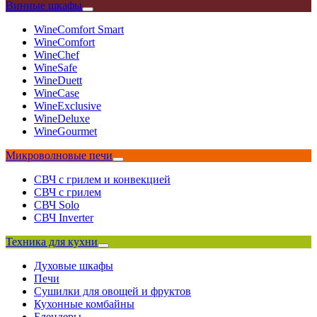
Винные шкафы
WineComfort Smart
WineComfort
WineChef
WineSafe
WineDuett
WineCase
WineExclusive
WineDeluxe
WineGourmet
Микроволновые печи
СВЧ с грилем и конвекцией
СВЧ с грилем
СВЧ Solo
СВЧ Inverter
Техника для кухни
Духовые шкафы
Печи
Сушилки для овощей и фруктов
Кухонные комбайны
Блендеры