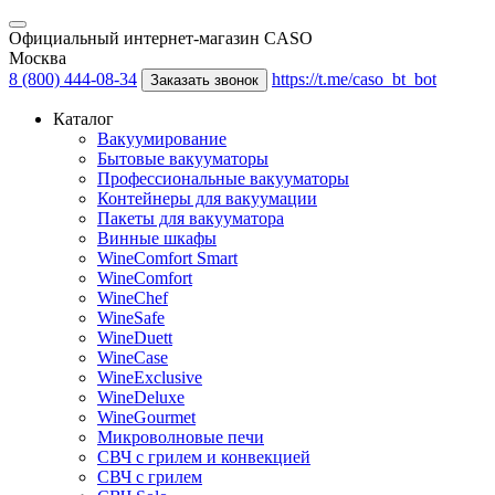
Официальный интернет-магазин CASO
Москва
8 (800) 444-08-34
https://t.me/caso_bt_bot
Заказать звонок
Каталог
Вакуумирование
Бытовые вакууматоры
Профессиональные вакууматоры
Контейнеры для вакуумации
Пакеты для вакууматора
Винные шкафы
WineComfort Smart
WineComfort
WineChef
WineSafe
WineDuett
WineCase
WineExclusive
WineDeluxe
WineGourmet
Микроволновые печи
СВЧ с грилем и конвекцией
СВЧ с грилем