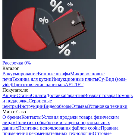
Рассрочка 0%
Каталог
Вакуумирование
Винные шкафы
Микроволновые
печи
Техника для кухни
Индукционные плиты
Су-Вид (sous-
vide)
Приготовление напитков
АУТЛЕТ
Покупателю
Акции
Статьи
Оплата
Доставка
Гарантия
Возврат товара
Помощь
и поддержка
Сервисные
центры
Инструкции
Видеообзоры
Отзывы
Установка техники
Мир с Caso
О бренде
Контакты
Условия продажи товара физическим
лицам
Политика обработки и защиты персональных
данных
Политика использования файлов cookie
Правила
применения рекомендательных технологий
Оптовые