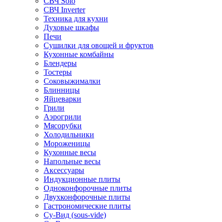
СВЧ Solo
СВЧ Inverter
Техника для кухни
Духовые шкафы
Печи
Сушилки для овощей и фруктов
Кухонные комбайны
Блендеры
Тостеры
Соковыжималки
Блинницы
Яйцеварки
Грили
Аэрогрили
Мясорубки
Холодильники
Мороженицы
Кухонные весы
Напольные весы
Аксессуары
Индукционные плиты
Одноконфорочные плиты
Двухконфорочные плиты
Гастрономические плиты
Су-Вид (sous-vide)