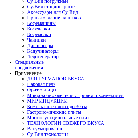
Су-Вид погружные
Су-Вид стационарные
Аксессуары для Су-Вид
Приготовление напитков
Кофемашины
Кофеварки
Кофемолки
Чайники
Диспенсеры
Капучинаторы
Ледогенератор
Специальные
предложения
Применение
ДЛЯ ГУРМАНОВ ВКУСА
Паровая печь
Фритюрницы
Микроволновые печи с грилем и конвекцией
МИР ИНДУКЦИИ
Компактные плиты до 30 см
Гастрономические плиты
Многофункциональные плиты
ТЕХНОЛОГИИ СВЕЖЕГО ВКУСА
Вакуумирование
Су-Вид технология