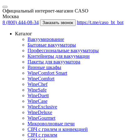
Официальный интернет-магазин CASO
Москва
8 (800) 444-08-34
https://t.me/caso_bt_bot
Заказать звонок
Каталог
Вакуумирование
Бытовые вакууматоры
Профессиональные вакууматоры
Контейнеры для вакуумации
Пакеты для вакууматора
Винные шкафы
WineComfort Smart
WineComfort
WineChef
WineSafe
WineDuett
WineCase
WineExclusive
WineDeluxe
WineGourmet
Микроволновые печи
СВЧ с грилем и конвекцией
СВЧ с грилем