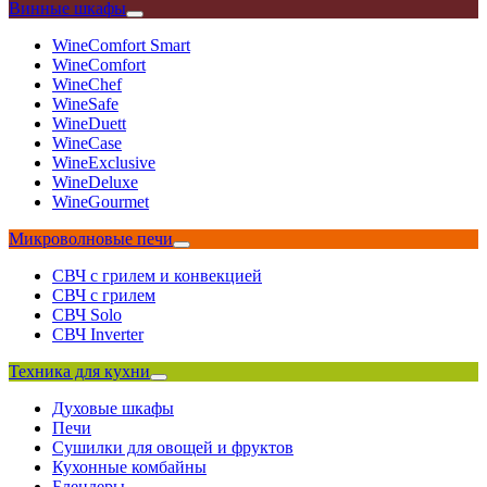
Винные шкафы
WineComfort Smart
WineComfort
WineChef
WineSafe
WineDuett
WineCase
WineExclusive
WineDeluxe
WineGourmet
Микроволновые печи
СВЧ с грилем и конвекцией
СВЧ с грилем
СВЧ Solo
СВЧ Inverter
Техника для кухни
Духовые шкафы
Печи
Сушилки для овощей и фруктов
Кухонные комбайны
Блендеры