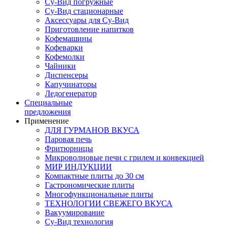
Су-Вид погружные
Су-Вид стационарные
Аксессуары для Су-Вид
Приготовление напитков
Кофемашины
Кофеварки
Кофемолки
Чайники
Диспенсеры
Капучинаторы
Ледогенератор
Специальные
предложения
Применение
ДЛЯ ГУРМАНОВ ВКУСА
Паровая печь
Фритюрницы
Микроволновые печи с грилем и конвекцией
МИР ИНДУКЦИИ
Компактные плиты до 30 см
Гастрономические плиты
Многофункциональные плиты
ТЕХНОЛОГИИ СВЕЖЕГО ВКУСА
Вакуумирование
Су-Вид технология