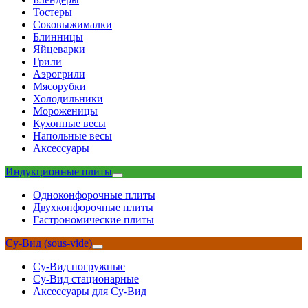
Тостеры
Соковыжималки
Блинницы
Яйцеварки
Грили
Аэрогрили
Мясорубки
Холодильники
Мороженицы
Кухонные весы
Напольные весы
Аксессуары
Индукционные плиты
Одноконфорочные плиты
Двухконфорочные плиты
Гастрономические плиты
Су-Вид (sous-vide)
Су-Вид погружные
Су-Вид стационарные
Аксессуары для Су-Вид