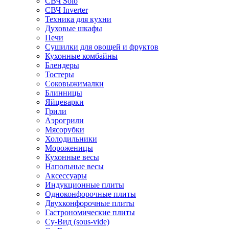
СВЧ Solo
СВЧ Inverter
Техника для кухни
Духовые шкафы
Печи
Сушилки для овощей и фруктов
Кухонные комбайны
Блендеры
Тостеры
Соковыжималки
Блинницы
Яйцеварки
Грили
Аэрогрили
Мясорубки
Холодильники
Мороженицы
Кухонные весы
Напольные весы
Аксессуары
Индукционные плиты
Одноконфорочные плиты
Двухконфорочные плиты
Гастрономические плиты
Су-Вид (sous-vide)