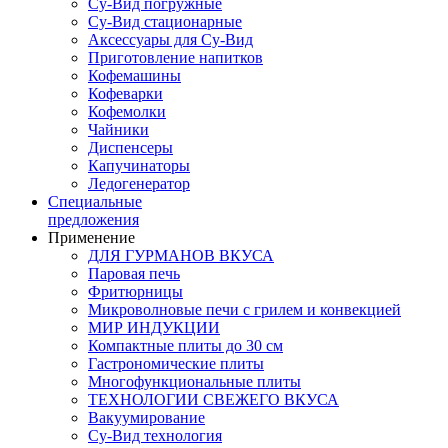
Су-Вид погружные
Су-Вид стационарные
Аксессуары для Су-Вид
Приготовление напитков
Кофемашины
Кофеварки
Кофемолки
Чайники
Диспенсеры
Капучинаторы
Ледогенератор
Специальные
предложения
Применение
ДЛЯ ГУРМАНОВ ВКУСА
Паровая печь
Фритюрницы
Микроволновые печи с грилем и конвекцией
МИР ИНДУКЦИИ
Компактные плиты до 30 см
Гастрономические плиты
Многофункциональные плиты
ТЕХНОЛОГИИ СВЕЖЕГО ВКУСА
Вакуумирование
Су-Вид технология