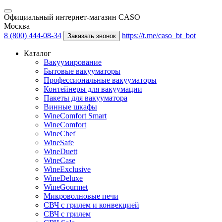
Официальный интернет-магазин CASO
Москва
8 (800) 444-08-34
https://t.me/caso_bt_bot
Заказать звонок
Каталог
Вакуумирование
Бытовые вакууматоры
Профессиональные вакууматоры
Контейнеры для вакуумации
Пакеты для вакууматора
Винные шкафы
WineComfort Smart
WineComfort
WineChef
WineSafe
WineDuett
WineCase
WineExclusive
WineDeluxe
WineGourmet
Микроволновые печи
СВЧ с грилем и конвекцией
СВЧ с грилем