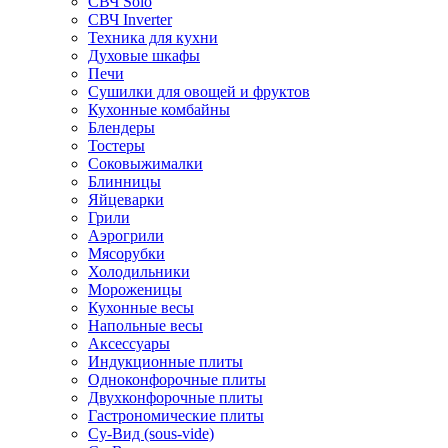
СВЧ Solo
СВЧ Inverter
Техника для кухни
Духовые шкафы
Печи
Сушилки для овощей и фруктов
Кухонные комбайны
Блендеры
Тостеры
Соковыжималки
Блинницы
Яйцеварки
Грили
Аэрогрили
Мясорубки
Холодильники
Мороженицы
Кухонные весы
Напольные весы
Аксессуары
Индукционные плиты
Одноконфорочные плиты
Двухконфорочные плиты
Гастрономические плиты
Су-Вид (sous-vide)