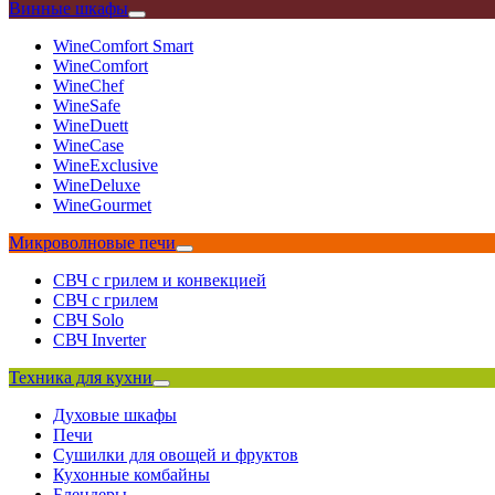
Винные шкафы
WineComfort Smart
WineComfort
WineChef
WineSafe
WineDuett
WineCase
WineExclusive
WineDeluxe
WineGourmet
Микроволновые печи
СВЧ с грилем и конвекцией
СВЧ с грилем
СВЧ Solo
СВЧ Inverter
Техника для кухни
Духовые шкафы
Печи
Сушилки для овощей и фруктов
Кухонные комбайны
Блендеры