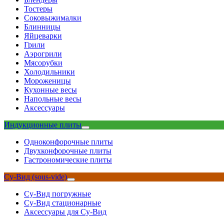
Тостеры
Соковыжималки
Блинницы
Яйцеварки
Грили
Аэрогрили
Мясорубки
Холодильники
Мороженицы
Кухонные весы
Напольные весы
Аксессуары
Индукционные плиты
Одноконфорочные плиты
Двухконфорочные плиты
Гастрономические плиты
Су-Вид (sous-vide)
Су-Вид погружные
Су-Вид стационарные
Аксессуары для Су-Вид