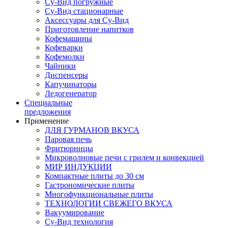
Су-Вид погружные
Су-Вид стационарные
Аксессуары для Су-Вид
Приготовление напитков
Кофемашины
Кофеварки
Кофемолки
Чайники
Диспенсеры
Капучинаторы
Ледогенератор
Специальные
предложения
Применение
ДЛЯ ГУРМАНОВ ВКУСА
Паровая печь
Фритюрницы
Микроволновые печи с грилем и конвекцией
МИР ИНДУКЦИИ
Компактные плиты до 30 см
Гастрономические плиты
Многофункциональные плиты
ТЕХНОЛОГИИ СВЕЖЕГО ВКУСА
Вакуумирование
Су-Вид технология