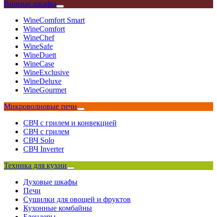
Винные шкафы
WineComfort Smart
WineComfort
WineChef
WineSafe
WineDuett
WineCase
WineExclusive
WineDeluxe
WineGourmet
Микроволновые печи
СВЧ с грилем и конвекцией
СВЧ с грилем
СВЧ Solo
СВЧ Inverter
Техника для кухни
Духовые шкафы
Печи
Сушилки для овощей и фруктов
Кухонные комбайны
Блендеры