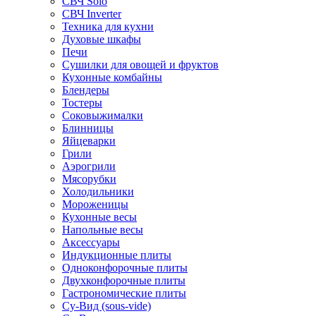
СВЧ Solo
СВЧ Inverter
Техника для кухни
Духовые шкафы
Печи
Сушилки для овощей и фруктов
Кухонные комбайны
Блендеры
Тостеры
Соковыжималки
Блинницы
Яйцеварки
Грили
Аэрогрили
Мясорубки
Холодильники
Мороженицы
Кухонные весы
Напольные весы
Аксессуары
Индукционные плиты
Одноконфорочные плиты
Двухконфорочные плиты
Гастрономические плиты
Су-Вид (sous-vide)