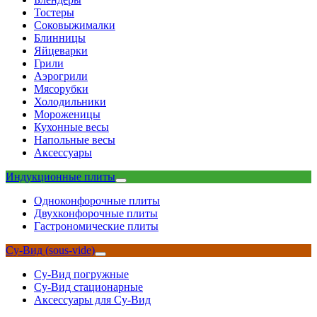
Тостеры
Соковыжималки
Блинницы
Яйцеварки
Грили
Аэрогрили
Мясорубки
Холодильники
Мороженицы
Кухонные весы
Напольные весы
Аксессуары
Индукционные плиты
Одноконфорочные плиты
Двухконфорочные плиты
Гастрономические плиты
Су-Вид (sous-vide)
Су-Вид погружные
Су-Вид стационарные
Аксессуары для Су-Вид