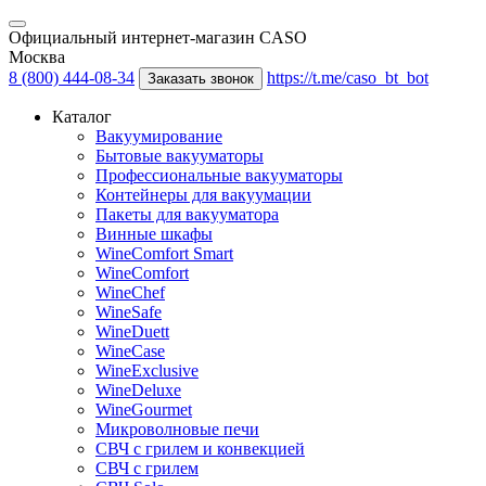
Официальный интернет-магазин CASO
Москва
8 (800) 444-08-34
https://t.me/caso_bt_bot
Заказать звонок
Каталог
Вакуумирование
Бытовые вакууматоры
Профессиональные вакууматоры
Контейнеры для вакуумации
Пакеты для вакууматора
Винные шкафы
WineComfort Smart
WineComfort
WineChef
WineSafe
WineDuett
WineCase
WineExclusive
WineDeluxe
WineGourmet
Микроволновые печи
СВЧ с грилем и конвекцией
СВЧ с грилем