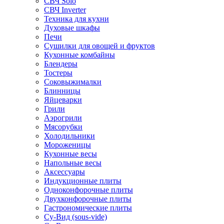
СВЧ Solo
СВЧ Inverter
Техника для кухни
Духовые шкафы
Печи
Сушилки для овощей и фруктов
Кухонные комбайны
Блендеры
Тостеры
Соковыжималки
Блинницы
Яйцеварки
Грили
Аэрогрили
Мясорубки
Холодильники
Мороженицы
Кухонные весы
Напольные весы
Аксессуары
Индукционные плиты
Одноконфорочные плиты
Двухконфорочные плиты
Гастрономические плиты
Су-Вид (sous-vide)