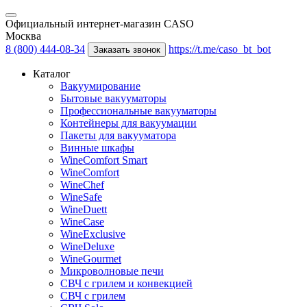
Официальный интернет-магазин CASO
Москва
8 (800) 444-08-34
https://t.me/caso_bt_bot
Заказать звонок
Каталог
Вакуумирование
Бытовые вакууматоры
Профессиональные вакууматоры
Контейнеры для вакуумации
Пакеты для вакууматора
Винные шкафы
WineComfort Smart
WineComfort
WineChef
WineSafe
WineDuett
WineCase
WineExclusive
WineDeluxe
WineGourmet
Микроволновые печи
СВЧ с грилем и конвекцией
СВЧ с грилем