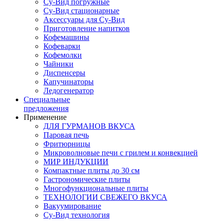
Су-Вид погружные
Су-Вид стационарные
Аксессуары для Су-Вид
Приготовление напитков
Кофемашины
Кофеварки
Кофемолки
Чайники
Диспенсеры
Капучинаторы
Ледогенератор
Специальные
предложения
Применение
ДЛЯ ГУРМАНОВ ВКУСА
Паровая печь
Фритюрницы
Микроволновые печи с грилем и конвекцией
МИР ИНДУКЦИИ
Компактные плиты до 30 см
Гастрономические плиты
Многофункциональные плиты
ТЕХНОЛОГИИ СВЕЖЕГО ВКУСА
Вакуумирование
Су-Вид технология