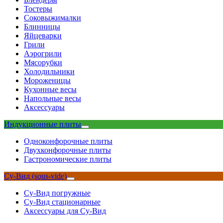
Тостеры
Соковыжималки
Блинницы
Яйцеварки
Грили
Аэрогрили
Мясорубки
Холодильники
Мороженицы
Кухонные весы
Напольные весы
Аксессуары
Индукционные плиты
Одноконфорочные плиты
Двухконфорочные плиты
Гастрономические плиты
Су-Вид (sous-vide)
Су-Вид погружные
Су-Вид стационарные
Аксессуары для Су-Вид