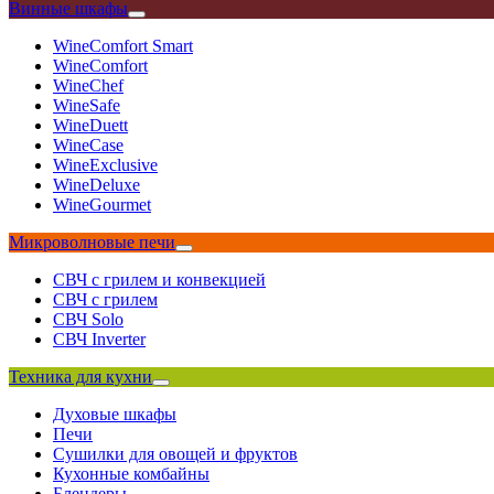
Винные шкафы
WineComfort Smart
WineComfort
WineChef
WineSafe
WineDuett
WineCase
WineExclusive
WineDeluxe
WineGourmet
Микроволновые печи
СВЧ с грилем и конвекцией
СВЧ с грилем
СВЧ Solo
СВЧ Inverter
Техника для кухни
Духовые шкафы
Печи
Сушилки для овощей и фруктов
Кухонные комбайны
Блендеры