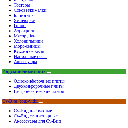
Тостеры
Соковыжималки
Блинницы
Яйцеварки
Грили
Аэрогрили
Мясорубки
Холодильники
Мороженицы
Кухонные весы
Напольные весы
Аксессуары
Индукционные плиты
Одноконфорочные плиты
Двухконфорочные плиты
Гастрономические плиты
Су-Вид (sous-vide)
Су-Вид погружные
Су-Вид стационарные
Аксессуары для Су-Вид