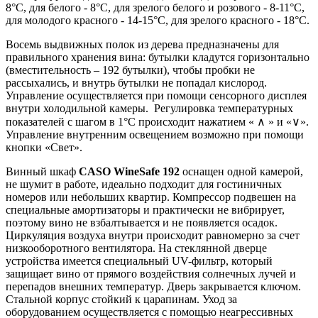
8°C, для белого - 8°C, для зрелого белого и розового - 8-11°C,
для молодого красного - 14-15°C, для зрелого красного - 18°C.
Восемь выдвижных полок из дерева предназначены для
правильного хранения вина: бутылки кладутся горизонтально
(вместительность – 192 бутылки), чтобы пробки не
рассыхались, и внутрь бутылки не попадал кислород.
Управление осуществляется при помощи сенсорного дисплея
внутри холодильной камеры. Регулировка температурных
показателей с шагом в 1°C происходит нажатием « ∧ » и «∨».
Управление внутренним освещением возможно при помощи
кнопки «Свет».
Винный шкаф
CASO WineSafe 192
оснащен одной камерой,
не шумит в работе, идеально подходит для гостиничных
номеров или небольших квартир. Компрессор подвешен на
специальные амортизаторы и практически не вибрирует,
поэтому вино не взбалтывается и не появляется осадок.
Циркуляция воздуха внутри происходит равномерно за счет
низкооборотного вентилятора. На стеклянной дверце
устройства имеется специальный UV-фильтр, который
защищает вино от прямого воздействия солнечных лучей и
перепадов внешних температур. Дверь закрывается ключом.
Стальной корпус стойкий к царапинам. Уход за
оборудованием осуществляется с помощью неагрессивных