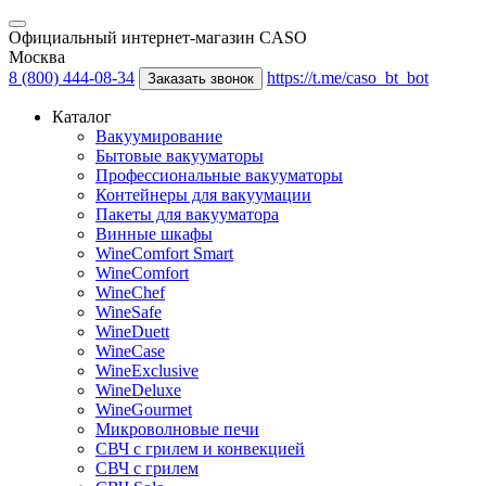
Официальный интернет-магазин CASO
Москва
8 (800) 444-08-34
https://t.me/caso_bt_bot
Заказать звонок
Каталог
Вакуумирование
Бытовые вакууматоры
Профессиональные вакууматоры
Контейнеры для вакуумации
Пакеты для вакууматора
Винные шкафы
WineComfort Smart
WineComfort
WineChef
WineSafe
WineDuett
WineCase
WineExclusive
WineDeluxe
WineGourmet
Микроволновые печи
СВЧ с грилем и конвекцией
СВЧ с грилем