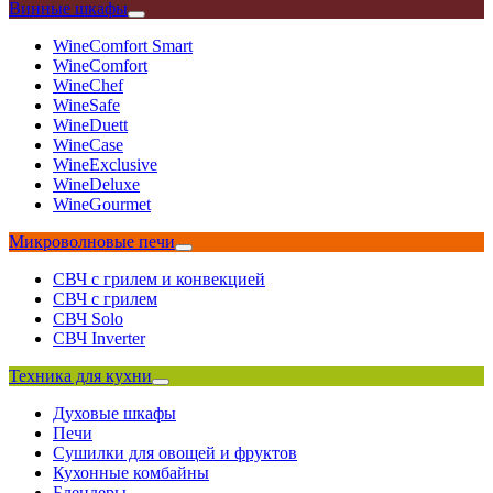
Винные шкафы
WineComfort Smart
WineComfort
WineChef
WineSafe
WineDuett
WineCase
WineExclusive
WineDeluxe
WineGourmet
Микроволновые печи
СВЧ с грилем и конвекцией
СВЧ с грилем
СВЧ Solo
СВЧ Inverter
Техника для кухни
Духовые шкафы
Печи
Сушилки для овощей и фруктов
Кухонные комбайны
Блендеры