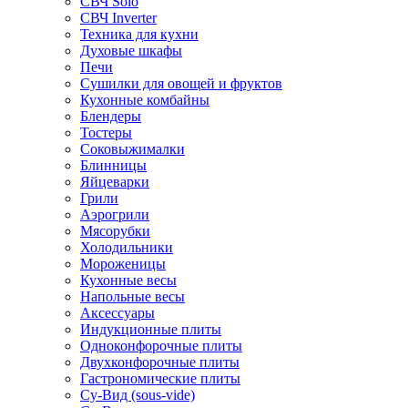
СВЧ Solo
СВЧ Inverter
Техника для кухни
Духовые шкафы
Печи
Сушилки для овощей и фруктов
Кухонные комбайны
Блендеры
Тостеры
Соковыжималки
Блинницы
Яйцеварки
Грили
Аэрогрили
Мясорубки
Холодильники
Мороженицы
Кухонные весы
Напольные весы
Аксессуары
Индукционные плиты
Одноконфорочные плиты
Двухконфорочные плиты
Гастрономические плиты
Су-Вид (sous-vide)