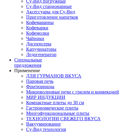
Су-Вид погружные
Су-Вид стационарные
Аксессуары для Су-Вид
Приготовление напитков
Кофемашины
Кофеварки
Кофемолки
Чайники
Диспенсеры
Капучинаторы
Ледогенератор
Специальные
предложения
Применение
ДЛЯ ГУРМАНОВ ВКУСА
Паровая печь
Фритюрницы
Микроволновые печи с грилем и конвекцией
МИР ИНДУКЦИИ
Компактные плиты до 30 см
Гастрономические плиты
Многофункциональные плиты
ТЕХНОЛОГИИ СВЕЖЕГО ВКУСА
Вакуумирование
Су-Вид технология