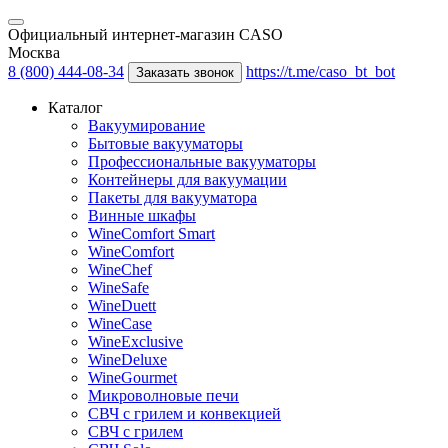
Официальный интернет-магазин CASO
Москва
8 (800) 444-08-34
https://t.me/caso_bt_bot
Заказать звонок
Каталог
Вакуумирование
Бытовые вакууматоры
Профессиональные вакууматоры
Контейнеры для вакуумации
Пакеты для вакууматора
Винные шкафы
WineComfort Smart
WineComfort
WineChef
WineSafe
WineDuett
WineCase
WineExclusive
WineDeluxe
WineGourmet
Микроволновые печи
СВЧ с грилем и конвекцией
СВЧ с грилем