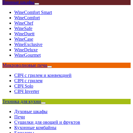
Винные шкафы
WineComfort Smart
WineComfort
WineChef
WineSafe
WineDuett
WineCase
WineExclusive
WineDeluxe
WineGourmet
Микроволновые печи
СВЧ с грилем и конвекцией
СВЧ с грилем
СВЧ Solo
СВЧ Inverter
Техника для кухни
Духовые шкафы
Печи
Сушилки для овощей и фруктов
Кухонные комбайны
Блендеры