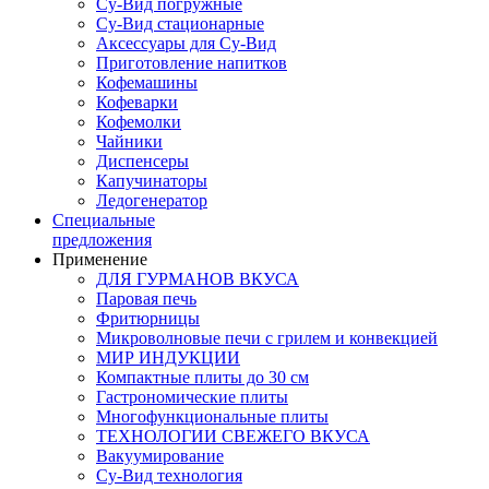
Су-Вид погружные
Су-Вид стационарные
Аксессуары для Су-Вид
Приготовление напитков
Кофемашины
Кофеварки
Кофемолки
Чайники
Диспенсеры
Капучинаторы
Ледогенератор
Специальные
предложения
Применение
ДЛЯ ГУРМАНОВ ВКУСА
Паровая печь
Фритюрницы
Микроволновые печи с грилем и конвекцией
МИР ИНДУКЦИИ
Компактные плиты до 30 см
Гастрономические плиты
Многофункциональные плиты
ТЕХНОЛОГИИ СВЕЖЕГО ВКУСА
Вакуумирование
Су-Вид технология