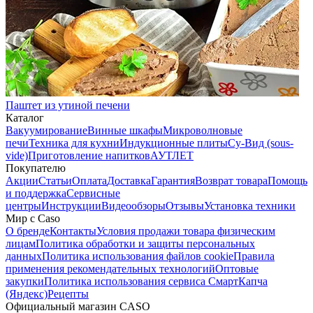
Паштет из утиной печени
Каталог
Вакуумирование
Винные шкафы
Микроволновые
печи
Техника для кухни
Индукционные плиты
Су-Вид (sous-
vide)
Приготовление напитков
АУТЛЕТ
Покупателю
Акции
Статьи
Оплата
Доставка
Гарантия
Возврат товара
Помощь
и поддержка
Сервисные
центры
Инструкции
Видеообзоры
Отзывы
Установка техники
Мир с Caso
О бренде
Контакты
Условия продажи товара физическим
лицам
Политика обработки и защиты персональных
данных
Политика использования файлов cookie
Правила
применения рекомендательных технологий
Оптовые
закупки
Политика использования сервиса СмартКапча
(Яндекс)
Рецепты
Официальный магазин CASO