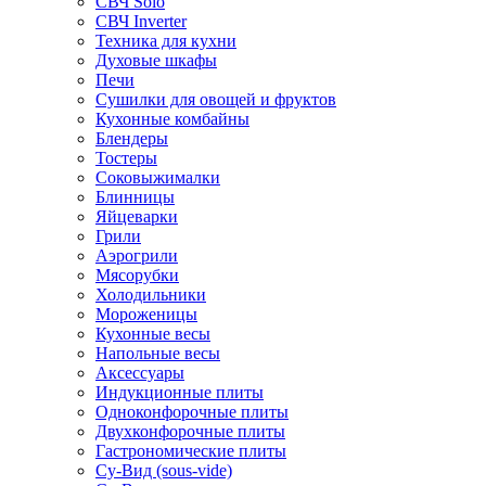
СВЧ Solo
СВЧ Inverter
Техника для кухни
Духовые шкафы
Печи
Сушилки для овощей и фруктов
Кухонные комбайны
Блендеры
Тостеры
Соковыжималки
Блинницы
Яйцеварки
Грили
Аэрогрили
Мясорубки
Холодильники
Мороженицы
Кухонные весы
Напольные весы
Аксессуары
Индукционные плиты
Одноконфорочные плиты
Двухконфорочные плиты
Гастрономические плиты
Су-Вид (sous-vide)