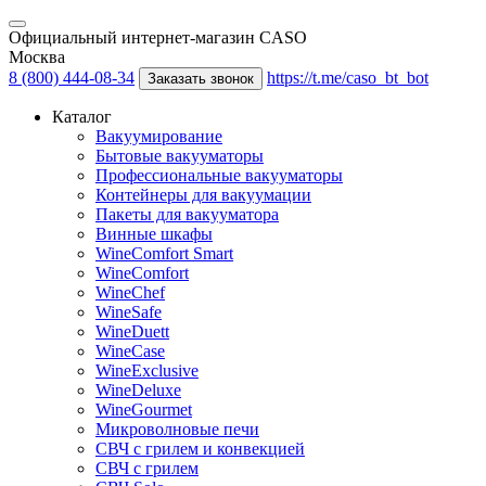
Официальный интернет-магазин CASO
Москва
8 (800) 444-08-34
https://t.me/caso_bt_bot
Заказать звонок
Каталог
Вакуумирование
Бытовые вакууматоры
Профессиональные вакууматоры
Контейнеры для вакуумации
Пакеты для вакууматора
Винные шкафы
WineComfort Smart
WineComfort
WineChef
WineSafe
WineDuett
WineCase
WineExclusive
WineDeluxe
WineGourmet
Микроволновые печи
СВЧ с грилем и конвекцией
СВЧ с грилем