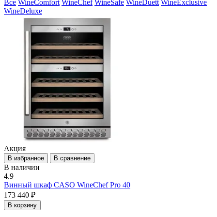
Все
WineComfort
WineChef
WineSafe
WineDuett
WineExclusive
WineDeluxe
Акция
В избранное
В сравнение
В наличии
4.9
Винный шкаф CASO WineChef Pro 40
173 440 ₽
В корзину