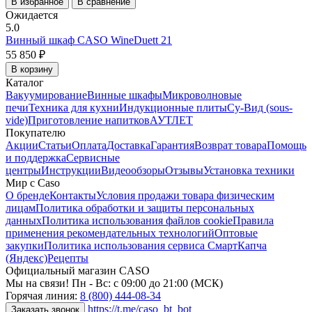
В избранное
В сравнение
Ожидается
5.0
Винный шкаф CASO WineDuett 21
55 850 ₽
В корзину
Каталог
Вакуумирование
Винные шкафы
Микроволновые
печи
Техника для кухни
Индукционные плиты
Су-Вид (sous-
vide)
Приготовление напитков
АУТЛЕТ
Покупателю
Акции
Статьи
Оплата
Доставка
Гарантия
Возврат товара
Помощь
и поддержка
Сервисные
центры
Инструкции
Видеообзоры
Отзывы
Установка техники
Мир с Caso
О бренде
Контакты
Условия продажи товара физическим
лицам
Политика обработки и защиты персональных
данных
Политика использования файлов cookie
Правила
применения рекомендательных технологий
Оптовые
закупки
Политика использования сервиса СмартКапча
(Яндекс)
Рецепты
Официальный магазин CASO
Мы на связи! Пн - Вс: с 09:00 до 21:00 (МСК)
Горячая линия:
8 (800) 444-08-34
https://t.me/caso_bt_bot
Заказать звонок