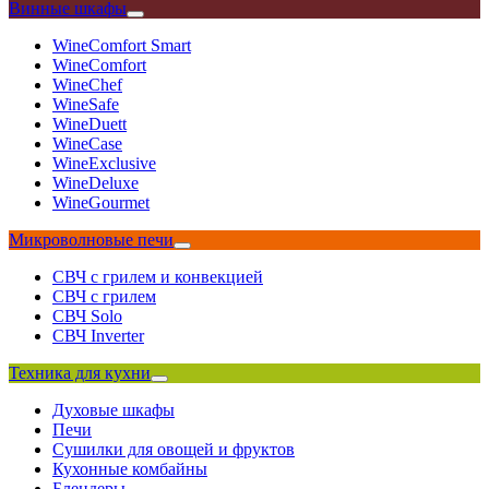
Винные шкафы
WineComfort Smart
WineComfort
WineChef
WineSafe
WineDuett
WineCase
WineExclusive
WineDeluxe
WineGourmet
Микроволновые печи
СВЧ с грилем и конвекцией
СВЧ с грилем
СВЧ Solo
СВЧ Inverter
Техника для кухни
Духовые шкафы
Печи
Сушилки для овощей и фруктов
Кухонные комбайны
Блендеры