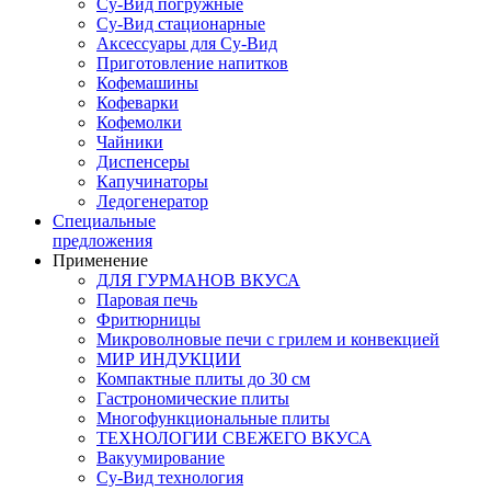
Су-Вид погружные
Су-Вид стационарные
Аксессуары для Су-Вид
Приготовление напитков
Кофемашины
Кофеварки
Кофемолки
Чайники
Диспенсеры
Капучинаторы
Ледогенератор
Специальные
предложения
Применение
ДЛЯ ГУРМАНОВ ВКУСА
Паровая печь
Фритюрницы
Микроволновые печи с грилем и конвекцией
МИР ИНДУКЦИИ
Компактные плиты до 30 см
Гастрономические плиты
Многофункциональные плиты
ТЕХНОЛОГИИ СВЕЖЕГО ВКУСА
Вакуумирование
Су-Вид технология