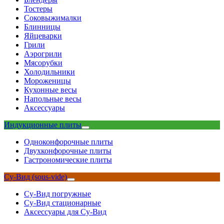
Тостеры
Соковыжималки
Блинницы
Яйцеварки
Грили
Аэрогрили
Мясорубки
Холодильники
Мороженицы
Кухонные весы
Напольные весы
Аксессуары
Индукционные плиты
Одноконфорочные плиты
Двухконфорочные плиты
Гастрономические плиты
Су-Вид (sous-vide)
Су-Вид погружные
Су-Вид стационарные
Аксессуары для Су-Вид