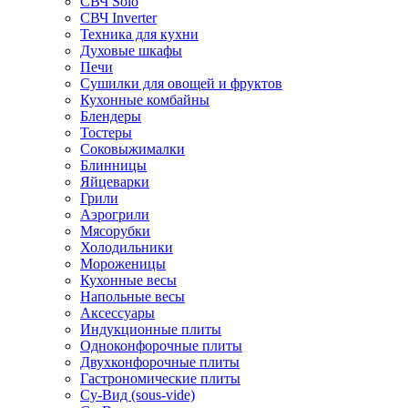
СВЧ Solo
СВЧ Inverter
Техника для кухни
Духовые шкафы
Печи
Сушилки для овощей и фруктов
Кухонные комбайны
Блендеры
Тостеры
Соковыжималки
Блинницы
Яйцеварки
Грили
Аэрогрили
Мясорубки
Холодильники
Мороженицы
Кухонные весы
Напольные весы
Аксессуары
Индукционные плиты
Одноконфорочные плиты
Двухконфорочные плиты
Гастрономические плиты
Су-Вид (sous-vide)