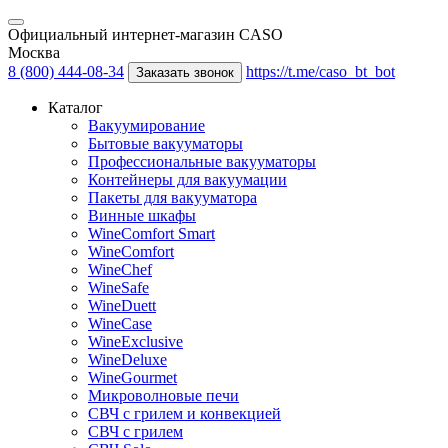
Официальный интернет-магазин CASO
Москва
8 (800) 444-08-34
https://t.me/caso_bt_bot
Заказать звонок
Каталог
Вакуумирование
Бытовые вакууматоры
Профессиональные вакууматоры
Контейнеры для вакуумации
Пакеты для вакууматора
Винные шкафы
WineComfort Smart
WineComfort
WineChef
WineSafe
WineDuett
WineCase
WineExclusive
WineDeluxe
WineGourmet
Микроволновые печи
СВЧ с грилем и конвекцией
СВЧ с грилем