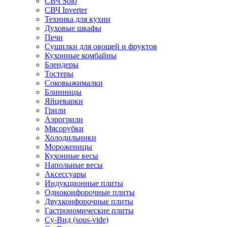
СВЧ Solo
СВЧ Inverter
Техника для кухни
Духовые шкафы
Печи
Сушилки для овощей и фруктов
Кухонные комбайны
Блендеры
Тостеры
Соковыжималки
Блинницы
Яйцеварки
Грили
Аэрогрили
Мясорубки
Холодильники
Мороженицы
Кухонные весы
Напольные весы
Аксессуары
Индукционные плиты
Одноконфорочные плиты
Двухконфорочные плиты
Гастрономические плиты
Су-Вид (sous-vide)