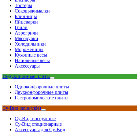
Тостеры
Соковыжималки
Блинницы
Яйцеварки
Грили
Аэрогрили
Мясорубки
Холодильники
Мороженицы
Кухонные весы
Напольные весы
Аксессуары
Индукционные плиты
Одноконфорочные плиты
Двухконфорочные плиты
Гастрономические плиты
Су-Вид (sous-vide)
Су-Вид погружные
Су-Вид стационарные
Аксессуары для Су-Вид