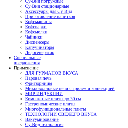
Су-Вид погружные
Су-Вид стационарные
Аксессуары для Су-Вид
Приготовление напитков
Кофемашины
Кофеварки
Кофемолки
Чайники
Диспенсеры
Капучинаторы
Ледогенератор
Специальные
предложения
Применение
ДЛЯ ГУРМАНОВ ВКУСА
Паровая печь
Фритюрницы
Микроволновые печи с грилем и конвекцией
МИР ИНДУКЦИИ
Компактные плиты до 30 см
Гастрономические плиты
Многофункциональные плиты
ТЕХНОЛОГИИ СВЕЖЕГО ВКУСА
Вакуумирование
Су-Вид технология