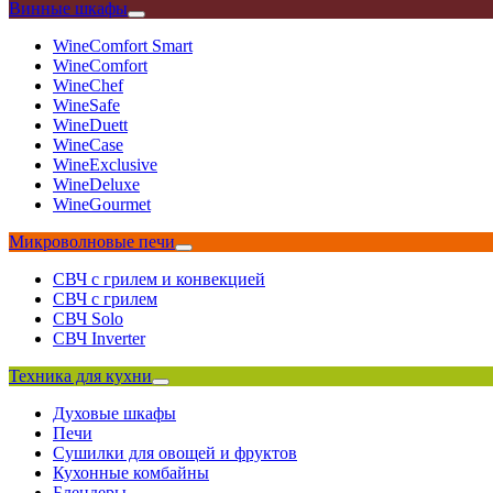
Винные шкафы
WineComfort Smart
WineComfort
WineChef
WineSafe
WineDuett
WineCase
WineExclusive
WineDeluxe
WineGourmet
Микроволновые печи
СВЧ с грилем и конвекцией
СВЧ с грилем
СВЧ Solo
СВЧ Inverter
Техника для кухни
Духовые шкафы
Печи
Сушилки для овощей и фруктов
Кухонные комбайны
Блендеры