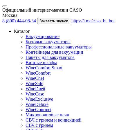
Официальный интернет-магазин CASO
Москва
8 (800) 444-08-34
https://t.me/caso_bt_bot
Заказать звонок
Каталог
Вакуумирование
Бытовые вакууматоры
Профессиональные вакууматоры
Контейнеры для вакуумации
Пакеты для вакууматора
Винные шкафы
WineComfort Smart
WineComfort
WineChef
WineSafe
WineDuett
WineCase
WineExclusive
WineDeluxe
WineGourmet
Микроволновые печи
СВЧ с грилем и конвекцией
СВЧ с грилем