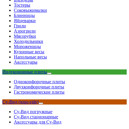
Тостеры
Соковыжималки
Блинницы
Яйцеварки
Грили
Аэрогрили
Мясорубки
Холодильники
Мороженицы
Кухонные весы
Напольные весы
Аксессуары
Индукционные плиты
Одноконфорочные плиты
Двухконфорочные плиты
Гастрономические плиты
Су-Вид (sous-vide)
Су-Вид погружные
Су-Вид стационарные
Аксессуары для Су-Вид