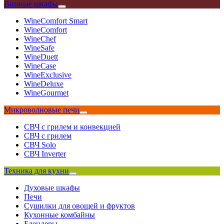
Винные шкафы
WineComfort Smart
WineComfort
WineChef
WineSafe
WineDuett
WineCase
WineExclusive
WineDeluxe
WineGourmet
Микроволновые печи
СВЧ с грилем и конвекцией
СВЧ с грилем
СВЧ Solo
СВЧ Inverter
Техника для кухни
Духовые шкафы
Печи
Сушилки для овощей и фруктов
Кухонные комбайны
Блендеры