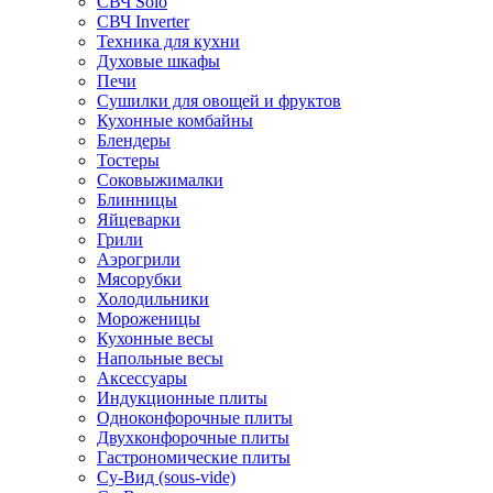
СВЧ Solo
СВЧ Inverter
Техника для кухни
Духовые шкафы
Печи
Сушилки для овощей и фруктов
Кухонные комбайны
Блендеры
Тостеры
Соковыжималки
Блинницы
Яйцеварки
Грили
Аэрогрили
Мясорубки
Холодильники
Мороженицы
Кухонные весы
Напольные весы
Аксессуары
Индукционные плиты
Одноконфорочные плиты
Двухконфорочные плиты
Гастрономические плиты
Су-Вид (sous-vide)