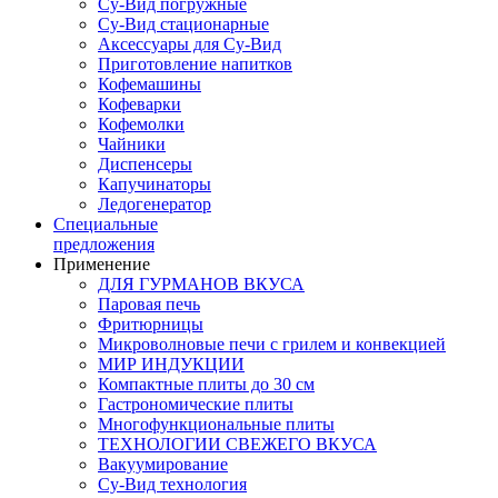
Су-Вид погружные
Су-Вид стационарные
Аксессуары для Су-Вид
Приготовление напитков
Кофемашины
Кофеварки
Кофемолки
Чайники
Диспенсеры
Капучинаторы
Ледогенератор
Специальные
предложения
Применение
ДЛЯ ГУРМАНОВ ВКУСА
Паровая печь
Фритюрницы
Микроволновые печи с грилем и конвекцией
МИР ИНДУКЦИИ
Компактные плиты до 30 см
Гастрономические плиты
Многофункциональные плиты
ТЕХНОЛОГИИ СВЕЖЕГО ВКУСА
Вакуумирование
Су-Вид технология