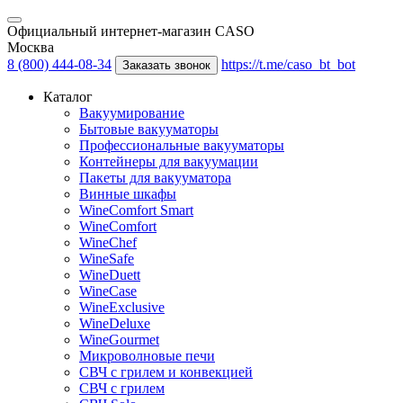
Официальный интернет-магазин CASO
Москва
8 (800) 444-08-34
https://t.me/caso_bt_bot
Заказать звонок
Каталог
Вакуумирование
Бытовые вакууматоры
Профессиональные вакууматоры
Контейнеры для вакуумации
Пакеты для вакууматора
Винные шкафы
WineComfort Smart
WineComfort
WineChef
WineSafe
WineDuett
WineCase
WineExclusive
WineDeluxe
WineGourmet
Микроволновые печи
СВЧ с грилем и конвекцией
СВЧ с грилем