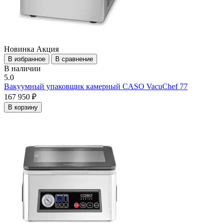
Новинка
Акция
В избранное
В сравнение
В наличии
5.0
Вакуумный упаковщик камерный CASO VacuChef 77
167 950 ₽
В корзину