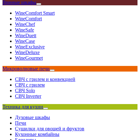
Винные шкафы
WineComfort Smart
WineComfort
WineChef
WineSafe
WineDuett
WineCase
WineExclusive
WineDeluxe
WineGourmet
Микроволновые печи
СВЧ с грилем и конвекцией
СВЧ с грилем
СВЧ Solo
СВЧ Inverter
Техника для кухни
Духовые шкафы
Печи
Сушилки для овощей и фруктов
Кухонные комбайны
Блендеры