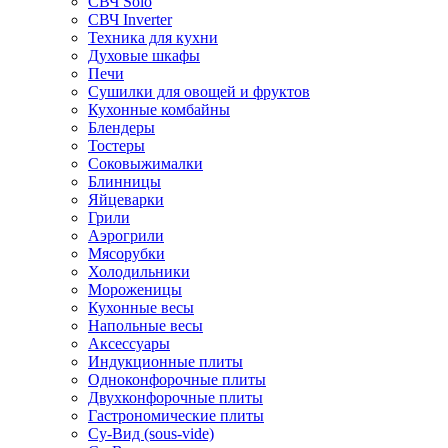
СВЧ Solo
СВЧ Inverter
Техника для кухни
Духовые шкафы
Печи
Сушилки для овощей и фруктов
Кухонные комбайны
Блендеры
Тостеры
Соковыжималки
Блинницы
Яйцеварки
Грили
Аэрогрили
Мясорубки
Холодильники
Мороженицы
Кухонные весы
Напольные весы
Аксессуары
Индукционные плиты
Одноконфорочные плиты
Двухконфорочные плиты
Гастрономические плиты
Су-Вид (sous-vide)