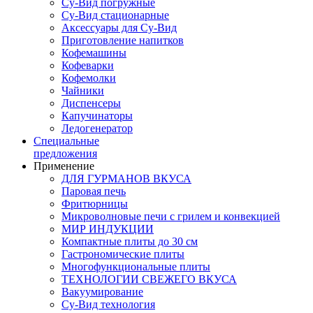
Су-Вид погружные
Су-Вид стационарные
Аксессуары для Су-Вид
Приготовление напитков
Кофемашины
Кофеварки
Кофемолки
Чайники
Диспенсеры
Капучинаторы
Ледогенератор
Специальные
предложения
Применение
ДЛЯ ГУРМАНОВ ВКУСА
Паровая печь
Фритюрницы
Микроволновые печи с грилем и конвекцией
МИР ИНДУКЦИИ
Компактные плиты до 30 см
Гастрономические плиты
Многофункциональные плиты
ТЕХНОЛОГИИ СВЕЖЕГО ВКУСА
Вакуумирование
Су-Вид технология