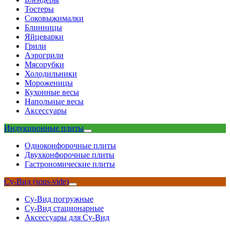
Тостеры
Соковыжималки
Блинницы
Яйцеварки
Грили
Аэрогрили
Мясорубки
Холодильники
Мороженицы
Кухонные весы
Напольные весы
Аксессуары
Индукционные плиты
Одноконфорочные плиты
Двухконфорочные плиты
Гастрономические плиты
Су-Вид (sous-vide)
Су-Вид погружные
Су-Вид стационарные
Аксессуары для Су-Вид