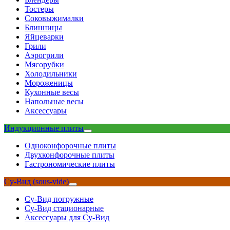
Тостеры
Соковыжималки
Блинницы
Яйцеварки
Грили
Аэрогрили
Мясорубки
Холодильники
Мороженицы
Кухонные весы
Напольные весы
Аксессуары
Индукционные плиты
Одноконфорочные плиты
Двухконфорочные плиты
Гастрономические плиты
Су-Вид (sous-vide)
Су-Вид погружные
Су-Вид стационарные
Аксессуары для Су-Вид