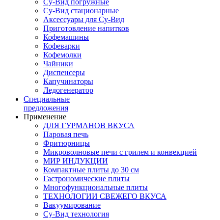
Су-Вид погружные
Су-Вид стационарные
Аксессуары для Су-Вид
Приготовление напитков
Кофемашины
Кофеварки
Кофемолки
Чайники
Диспенсеры
Капучинаторы
Ледогенератор
Специальные
предложения
Применение
ДЛЯ ГУРМАНОВ ВКУСА
Паровая печь
Фритюрницы
Микроволновые печи с грилем и конвекцией
МИР ИНДУКЦИИ
Компактные плиты до 30 см
Гастрономические плиты
Многофункциональные плиты
ТЕХНОЛОГИИ СВЕЖЕГО ВКУСА
Вакуумирование
Су-Вид технология