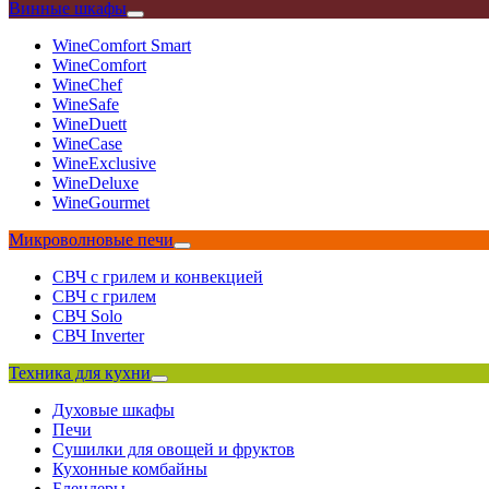
Винные шкафы
WineComfort Smart
WineComfort
WineChef
WineSafe
WineDuett
WineCase
WineExclusive
WineDeluxe
WineGourmet
Микроволновые печи
СВЧ с грилем и конвекцией
СВЧ с грилем
СВЧ Solo
СВЧ Inverter
Техника для кухни
Духовые шкафы
Печи
Сушилки для овощей и фруктов
Кухонные комбайны
Блендеры