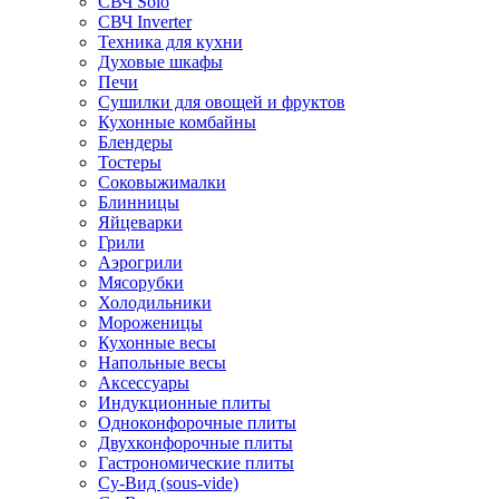
СВЧ Solo
СВЧ Inverter
Техника для кухни
Духовые шкафы
Печи
Сушилки для овощей и фруктов
Кухонные комбайны
Блендеры
Тостеры
Соковыжималки
Блинницы
Яйцеварки
Грили
Аэрогрили
Мясорубки
Холодильники
Мороженицы
Кухонные весы
Напольные весы
Аксессуары
Индукционные плиты
Одноконфорочные плиты
Двухконфорочные плиты
Гастрономические плиты
Су-Вид (sous-vide)