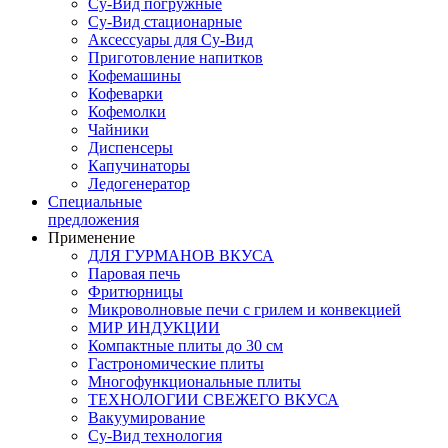
Су-Вид погружные
Су-Вид стационарные
Аксессуары для Су-Вид
Приготовление напитков
Кофемашины
Кофеварки
Кофемолки
Чайники
Диспенсеры
Капучинаторы
Ледогенератор
Специальные
предложения
Применение
ДЛЯ ГУРМАНОВ ВКУСА
Паровая печь
Фритюрницы
Микроволновые печи с грилем и конвекцией
МИР ИНДУКЦИИ
Компактные плиты до 30 см
Гастрономические плиты
Многофункциональные плиты
ТЕХНОЛОГИИ СВЕЖЕГО ВКУСА
Вакуумирование
Су-Вид технология