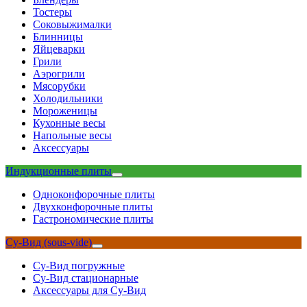
Тостеры
Соковыжималки
Блинницы
Яйцеварки
Грили
Аэрогрили
Мясорубки
Холодильники
Мороженицы
Кухонные весы
Напольные весы
Аксессуары
Индукционные плиты
Одноконфорочные плиты
Двухконфорочные плиты
Гастрономические плиты
Су-Вид (sous-vide)
Су-Вид погружные
Су-Вид стационарные
Аксессуары для Су-Вид