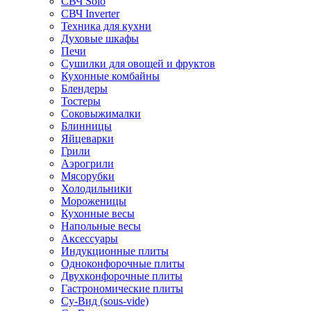
СВЧ Solo
СВЧ Inverter
Техника для кухни
Духовые шкафы
Печи
Сушилки для овощей и фруктов
Кухонные комбайны
Блендеры
Тостеры
Соковыжималки
Блинницы
Яйцеварки
Грили
Аэрогрили
Мясорубки
Холодильники
Мороженицы
Кухонные весы
Напольные весы
Аксессуары
Индукционные плиты
Одноконфорочные плиты
Двухконфорочные плиты
Гастрономические плиты
Су-Вид (sous-vide)