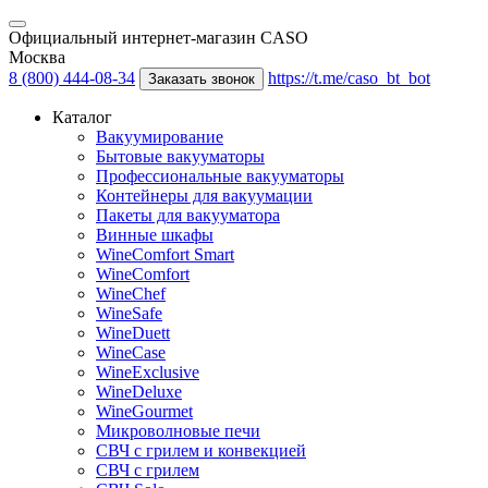
Официальный интернет-магазин CASO
Москва
8 (800) 444-08-34
https://t.me/caso_bt_bot
Заказать звонок
Каталог
Вакуумирование
Бытовые вакууматоры
Профессиональные вакууматоры
Контейнеры для вакуумации
Пакеты для вакууматора
Винные шкафы
WineComfort Smart
WineComfort
WineChef
WineSafe
WineDuett
WineCase
WineExclusive
WineDeluxe
WineGourmet
Микроволновые печи
СВЧ с грилем и конвекцией
СВЧ с грилем