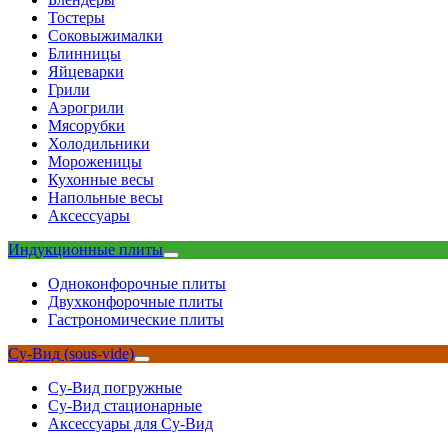
Тостеры
Соковыжималки
Блинницы
Яйцеварки
Грили
Аэрогрили
Мясорубки
Холодильники
Мороженицы
Кухонные весы
Напольные весы
Аксессуары
Индукционные плиты
Одноконфорочные плиты
Двухконфорочные плиты
Гастрономические плиты
Су-Вид (sous-vide)
Су-Вид погружные
Су-Вид стационарные
Аксессуары для Су-Вид