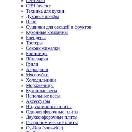
СВЧ Solo
СВЧ Inverter
Техника для кухни
Духовые шкафы
Печи
Сушилки для овощей и фруктов
Кухонные комбайны
Блендеры
Тостеры
Соковыжималки
Блинницы
Яйцеварки
Грили
Аэрогрили
Мясорубки
Холодильники
Мороженицы
Кухонные весы
Напольные весы
Аксессуары
Индукционные плиты
Одноконфорочные плиты
Двухконфорочные плиты
Гастрономические плиты
Су-Вид (sous-vide)