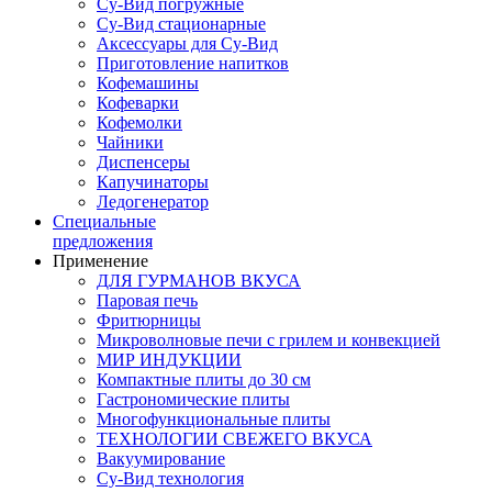
Су-Вид погружные
Су-Вид стационарные
Аксессуары для Су-Вид
Приготовление напитков
Кофемашины
Кофеварки
Кофемолки
Чайники
Диспенсеры
Капучинаторы
Ледогенератор
Специальные
предложения
Применение
ДЛЯ ГУРМАНОВ ВКУСА
Паровая печь
Фритюрницы
Микроволновые печи с грилем и конвекцией
МИР ИНДУКЦИИ
Компактные плиты до 30 см
Гастрономические плиты
Многофункциональные плиты
ТЕХНОЛОГИИ СВЕЖЕГО ВКУСА
Вакуумирование
Су-Вид технология