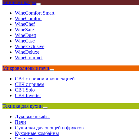
Винные шкафы
WineComfort Smart
WineComfort
WineChef
WineSafe
WineDuett
WineCase
WineExclusive
WineDeluxe
WineGourmet
Микроволновые печи
СВЧ с грилем и конвекцией
СВЧ с грилем
СВЧ Solo
СВЧ Inverter
Техника для кухни
Духовые шкафы
Печи
Сушилки для овощей и фруктов
Кухонные комбайны
Блендеры