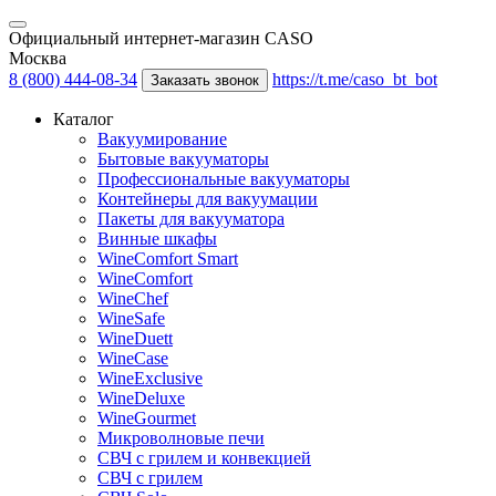
Официальный интернет-магазин CASO
Москва
8 (800) 444-08-34
https://t.me/caso_bt_bot
Заказать звонок
Каталог
Вакуумирование
Бытовые вакууматоры
Профессиональные вакууматоры
Контейнеры для вакуумации
Пакеты для вакууматора
Винные шкафы
WineComfort Smart
WineComfort
WineChef
WineSafe
WineDuett
WineCase
WineExclusive
WineDeluxe
WineGourmet
Микроволновые печи
СВЧ с грилем и конвекцией
СВЧ с грилем