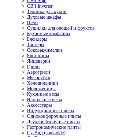
СВЧ Solo
СВЧ Inverter
Техника для кухни
Духовые шкафы
Печи
Сушилки для овощей и фруктов
Кухонные комбайны
Блендеры
Тостеры
Соковыжималки
Блинницы
Яйцеварки
Грили
Аэрогрили
Мясорубки
Холодильники
Мороженицы
Кухонные весы
Напольные весы
Аксессуары
Индукционные плиты
Одноконфорочные плиты
Двухконфорочные плиты
Гастрономические плиты
Су-Вид (sous-vide)