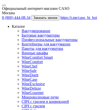
Официальный интернет-магазин CASO
Москва
8 (800) 444-08-34
https://t.me/caso_bt_bot
Заказать звонок
Каталог
Вакуумирование
Бытовые вакууматоры
Профессиональные вакууматоры
Контейнеры для вакуумации
Пакеты для вакууматора
Винные шкафы
WineComfort Smart
WineComfort
WineChef
WineSafe
WineDuett
WineCase
WineExclusive
WineDeluxe
WineGourmet
Микроволновые печи
СВЧ с грилем и конвекцией
СВЧ с грилем