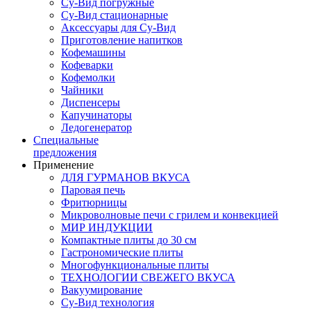
Су-Вид погружные
Су-Вид стационарные
Аксессуары для Су-Вид
Приготовление напитков
Кофемашины
Кофеварки
Кофемолки
Чайники
Диспенсеры
Капучинаторы
Ледогенератор
Специальные
предложения
Применение
ДЛЯ ГУРМАНОВ ВКУСА
Паровая печь
Фритюрницы
Микроволновые печи с грилем и конвекцией
МИР ИНДУКЦИИ
Компактные плиты до 30 см
Гастрономические плиты
Многофункциональные плиты
ТЕХНОЛОГИИ СВЕЖЕГО ВКУСА
Вакуумирование
Су-Вид технология