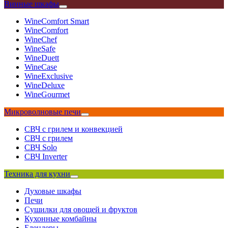
Винные шкафы
WineComfort Smart
WineComfort
WineChef
WineSafe
WineDuett
WineCase
WineExclusive
WineDeluxe
WineGourmet
Микроволновые печи
СВЧ с грилем и конвекцией
СВЧ с грилем
СВЧ Solo
СВЧ Inverter
Техника для кухни
Духовые шкафы
Печи
Сушилки для овощей и фруктов
Кухонные комбайны
Блендеры