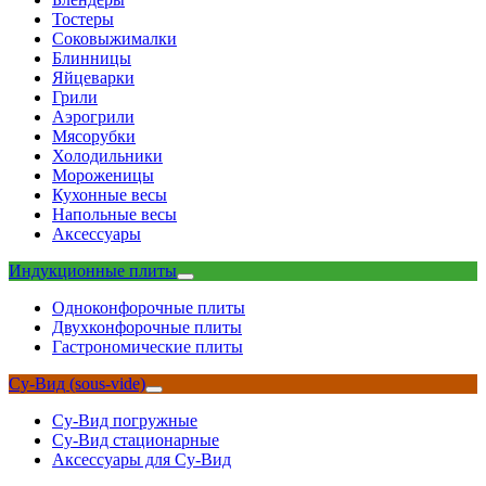
Тостеры
Соковыжималки
Блинницы
Яйцеварки
Грили
Аэрогрили
Мясорубки
Холодильники
Мороженицы
Кухонные весы
Напольные весы
Аксессуары
Индукционные плиты
Одноконфорочные плиты
Двухконфорочные плиты
Гастрономические плиты
Су-Вид (sous-vide)
Су-Вид погружные
Су-Вид стационарные
Аксессуары для Су-Вид