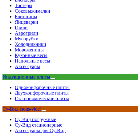
Тостеры
Соковыжималки
Блинницы
Яйцеварки
Грили
Аэрогрили
Мясорубки
Холодильники
Мороженицы
Кухонные весы
Напольные весы
Аксессуары
Индукционные плиты
Одноконфорочные плиты
Двухконфорочные плиты
Гастрономические плиты
Су-Вид (sous-vide)
Су-Вид погружные
Су-Вид стационарные
Аксессуары для Су-Вид