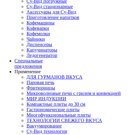
Су-Вид погружные
Су-Вид стационарные
Аксессуары для Су-Вид
Приготовление напитков
Кофемашины
Кофеварки
Кофемолки
Чайники
Диспенсеры
Капучинаторы
Ледогенератор
Специальные
предложения
Применение
ДЛЯ ГУРМАНОВ ВКУСА
Паровая печь
Фритюрницы
Микроволновые печи с грилем и конвекцией
МИР ИНДУКЦИИ
Компактные плиты до 30 см
Гастрономические плиты
Многофункциональные плиты
ТЕХНОЛОГИИ СВЕЖЕГО ВКУСА
Вакуумирование
Су-Вид технология