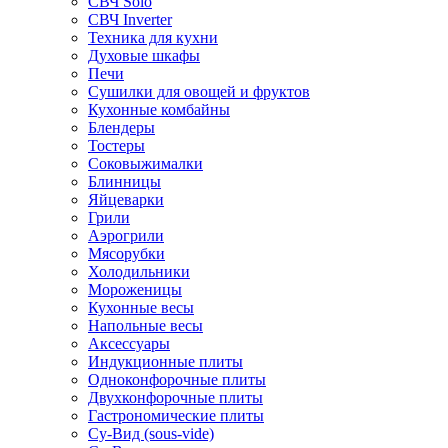
СВЧ Solo
СВЧ Inverter
Техника для кухни
Духовые шкафы
Печи
Сушилки для овощей и фруктов
Кухонные комбайны
Блендеры
Тостеры
Соковыжималки
Блинницы
Яйцеварки
Грили
Аэрогрили
Мясорубки
Холодильники
Мороженицы
Кухонные весы
Напольные весы
Аксессуары
Индукционные плиты
Одноконфорочные плиты
Двухконфорочные плиты
Гастрономические плиты
Су-Вид (sous-vide)