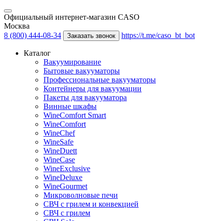
Официальный интернет-магазин CASO
Москва
8 (800) 444-08-34
https://t.me/caso_bt_bot
Заказать звонок
Каталог
Вакуумирование
Бытовые вакууматоры
Профессиональные вакууматоры
Контейнеры для вакуумации
Пакеты для вакууматора
Винные шкафы
WineComfort Smart
WineComfort
WineChef
WineSafe
WineDuett
WineCase
WineExclusive
WineDeluxe
WineGourmet
Микроволновые печи
СВЧ с грилем и конвекцией
СВЧ с грилем