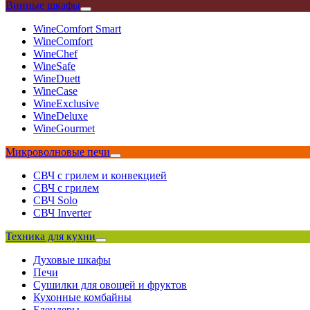
Винные шкафы
WineComfort Smart
WineComfort
WineChef
WineSafe
WineDuett
WineCase
WineExclusive
WineDeluxe
WineGourmet
Микроволновые печи
СВЧ с грилем и конвекцией
СВЧ с грилем
СВЧ Solo
СВЧ Inverter
Техника для кухни
Духовые шкафы
Печи
Сушилки для овощей и фруктов
Кухонные комбайны
Блендеры